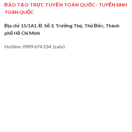
Tại
ĐÀO TẠO TRỰC TUYẾN TOÀN QUỐC
- TUYỂN SINH
Tại
2026
Sóc
Vùng
TOÀN QUỐC
Trăng:
Biên
Truyền
2026
Nghề
Địa chỉ: 15/1A1, Đ. Số 3, Trường Thọ, Thủ Đức, Thành
Tại
phố Hồ Chí Minh
Đất
Tôm
–
Hotline: 0909 674 234 (zalo)
Lúa
2026