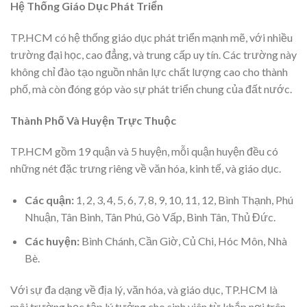
Hệ Thống Giáo Dục Phát Triển
TP.HCM có hệ thống giáo dục phát triển mạnh mẽ, với nhiều
trường đại học, cao đẳng, và trung cấp uy tín. Các trường này
không chỉ đào tạo nguồn nhân lực chất lượng cao cho thành
phố, mà còn đóng góp vào sự phát triển chung của đất nước.
Thành Phố Và Huyện Trực Thuộc
TP.HCM gồm 19 quận và 5 huyện, mỗi quận huyện đều có
những nét đặc trưng riêng về văn hóa, kinh tế, và giáo dục.
Các quận:
1, 2, 3, 4, 5, 6, 7, 8, 9, 10, 11, 12, Bình Thạnh, Phú
Nhuận, Tân Bình, Tân Phú, Gò Vấp, Bình Tân, Thủ Đức.
Các huyện:
Bình Chánh, Cần Giờ, Củ Chi, Hóc Môn, Nhà
Bè.
Với sự đa dạng về địa lý, văn hóa, và giáo dục, TP.HCM là
môi trường học tập lý tưởng cho sinh viên từ khắp nơi trên