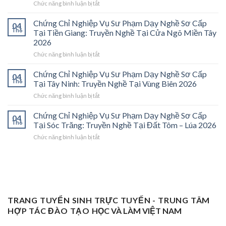
ở
Chức năng bình luận bị tắt
Phạm
Chứng
Sơ
Chỉ
Cấp
Chứng Chỉ Nghiệp Vụ Sư Phạm Dạy Nghề Sơ Cấp
04
Nghiệp
Tại
Th6
Tại Tiền Giang: Truyền Nghề Tại Cửa Ngõ Miền Tây
Vụ
Vĩnh
2026
Sư
Long
ở
Chức năng bình luận bị tắt
Phạm
2026:
Chứng
Sơ
Mở
Chỉ
Cấp
Cánh
Chứng Chỉ Nghiệp Vụ Sư Phạm Dạy Nghề Sơ Cấp
04
Nghiệp
Tại
Cửa
Th6
Tại Tây Ninh: Truyền Nghề Tại Vùng Biên 2026
Vụ
Trà
Nghề
ở
Chức năng bình luận bị tắt
Sư
Vinh
“Thầy
Chứng
Phạm
2026:
Dạy
Chỉ
Chứng Chỉ Nghiệp Vụ Sư Phạm Dạy Nghề Sơ Cấp
Dạy
Bệ
Nghề”
04
Nghiệp
Th6
Nghề
Phóng
Tại Sóc Trăng: Truyền Nghề Tại Đất Tôm – Lúa 2026
Ở
Vụ
Sơ
Cho
Trung
ở
Chức năng bình luận bị tắt
Sư
Cấp
Thợ
Tâm
Chứng
Phạm
Tại
Giỏi
ĐBSCL
Chỉ
Dạy
Tiền
Trở
Nghiệp
Nghề
Giang:
Thành
Vụ
Sơ
Truyền
Thầy
Sư
Cấp
Nghề
Giáo
Phạm
Tại
Tại
Dạy
Dạy
Tây
TRANG TUYỂN SINH TRỰC TUYẾN - TRUNG TÂM
Cửa
Nghề
Nghề
Ninh:
Ngõ
HỢP TÁC ĐÀO TẠO
HỌC VÀ LÀM VIỆT NAM
Sơ
Truyền
Miền
Cấp
Nghề
Tây