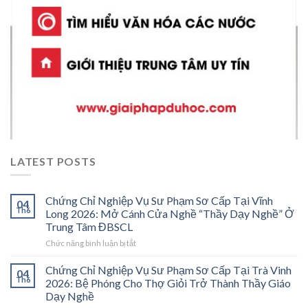
LATEST POSTS
Chứng Chỉ Nghiệp Vụ Sư Phạm Sơ Cấp Tại Vĩnh
04
Th6
Long 2026: Mở Cánh Cửa Nghề “Thầy Dạy Nghề” Ở
Trung Tâm ĐBSCL
ở
Chức năng bình luận bị tắt
Chứng
Chỉ
Chứng Chỉ Nghiệp Vụ Sư Phạm Sơ Cấp Tại Trà Vinh
04
Nghiệp
Th6
2026: Bệ Phóng Cho Thợ Giỏi Trở Thành Thầy Giáo
Vụ
Dạy Nghề
Sư