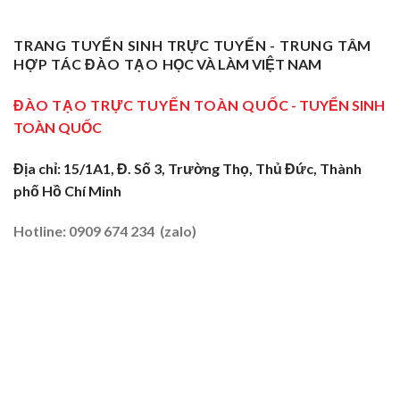
Sư
Cấp
Nghề
Giáo
Phạm
Tại
Tại
Dạy
Dạy
Tây
TRANG TUYỂN SINH TRỰC TUYẾN - TRUNG TÂM
Cửa
Nghề
Nghề
Ninh:
Ngõ
HỢP TÁC ĐÀO TẠO
HỌC VÀ LÀM VIỆT NAM
Sơ
Truyền
Miền
Cấp
Nghề
Tây
Tại
ĐÀO TẠO TRỰC TUYẾN TOÀN QUỐC
- TUYỂN SINH
Tại
2026
Sóc
Vùng
TOÀN QUỐC
Trăng:
Biên
Truyền
2026
Nghề
Địa chỉ: 15/1A1, Đ. Số 3, Trường Thọ, Thủ Đức, Thành
Tại
phố Hồ Chí Minh
Đất
Tôm
–
Hotline: 0909 674 234 (zalo)
Lúa
2026