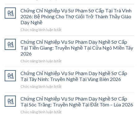
Chứng
Chỉ
Chứng Chỉ Nghiệp Vụ Sư Phạm Sơ Cấp Tại Trà Vinh
04
Nghiệp
Th6
2026: Bệ Phóng Cho Thợ Giỏi Trở Thành Thầy Giáo
Vụ
Dạy Nghề
Sư
ở
Chức năng bình luận bị tắt
Phạm
Chứng
Sơ
Chỉ
Cấp
Chứng Chỉ Nghiệp Vụ Sư Phạm Dạy Nghề Sơ Cấp
04
Nghiệp
Tại
Th6
Tại Tiền Giang: Truyền Nghề Tại Cửa Ngõ Miền Tây
Vụ
Vĩnh
2026
Sư
Long
ở
Chức năng bình luận bị tắt
Phạm
2026:
Chứng
Sơ
Mở
Chỉ
Cấp
Cánh
Chứng Chỉ Nghiệp Vụ Sư Phạm Dạy Nghề Sơ Cấp
04
Nghiệp
Tại
Cửa
Th6
Tại Tây Ninh: Truyền Nghề Tại Vùng Biên 2026
Vụ
Trà
Nghề
ở
Chức năng bình luận bị tắt
Sư
Vinh
“Thầy
Chứng
Phạm
2026:
Dạy
Chỉ
Chứng Chỉ Nghiệp Vụ Sư Phạm Dạy Nghề Sơ Cấp
Dạy
Bệ
Nghề”
04
Nghiệp
Th6
Nghề
Phóng
Tại Sóc Trăng: Truyền Nghề Tại Đất Tôm – Lúa 2026
Ở
Vụ
Sơ
Cho
Trung
ở
Chức năng bình luận bị tắt
Sư
Cấp
Thợ
Tâm
Chứng
Phạm
Tại
Giỏi
ĐBSCL
Chỉ
Dạy
Tiền
Trở
Nghiệp
Nghề
Giang:
Thành
Vụ
Sơ
Truyền
Thầy
Sư
Cấp