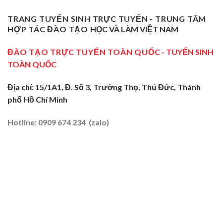
Nghề
Giáo
Phạm
Tại
Tại
Dạy
Dạy
Tây
TRANG TUYỂN SINH TRỰC TUYẾN - TRUNG TÂM
Cửa
Nghề
Nghề
Ninh:
Ngõ
HỢP TÁC ĐÀO TẠO
HỌC VÀ LÀM VIỆT NAM
Sơ
Truyền
Miền
Cấp
Nghề
Tây
Tại
ĐÀO TẠO TRỰC TUYẾN TOÀN QUỐC
- TUYỂN SINH
Tại
2026
Sóc
Vùng
TOÀN QUỐC
Trăng:
Biên
Truyền
2026
Nghề
Địa chỉ: 15/1A1, Đ. Số 3, Trường Thọ, Thủ Đức, Thành
Tại
phố Hồ Chí Minh
Đất
Tôm
–
Hotline: 0909 674 234 (zalo)
Lúa
2026