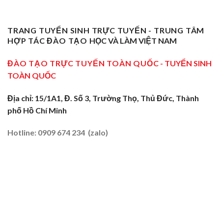
Vụ
Sơ
Truyền
Thầy
Sư
Cấp
Nghề
Giáo
Phạm
Tại
Tại
Dạy
Dạy
Tây
TRANG TUYỂN SINH TRỰC TUYẾN - TRUNG TÂM
Cửa
Nghề
Nghề
Ninh:
Ngõ
HỢP TÁC ĐÀO TẠO
HỌC VÀ LÀM VIỆT NAM
Sơ
Truyền
Miền
Cấp
Nghề
Tây
Tại
ĐÀO TẠO TRỰC TUYẾN TOÀN QUỐC
- TUYỂN SINH
Tại
2026
Sóc
Vùng
TOÀN QUỐC
Trăng:
Biên
Truyền
2026
Nghề
Địa chỉ: 15/1A1, Đ. Số 3, Trường Thọ, Thủ Đức, Thành
Tại
phố Hồ Chí Minh
Đất
Tôm
–
Hotline: 0909 674 234 (zalo)
Lúa
2026