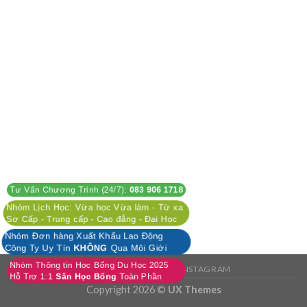
Tư Vấn Chương Trình (24/7):
083 906 1718
Nhóm Lịch Học: Vừa học Vừa làm - Từ xa
Sơ Cấp - Trung cấp - Cao đẳng - Đại Học
Nhóm Đơn hàng Xuất Khẩu Lao Động
Công Ty Uy Tín
KHÔNG
Qua Môi Giới
Nhóm Thông tin Học Bổng Du Học 2025
FACEBOOK
TWITTER
INSTAGRAM
Hỗ Trợ 1:1
Săn Học Bổng
Toàn Phần
Copyright 2026 ©
UX Themes