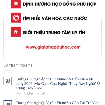
LATEST POSTS
Chứng Chỉ Nghiệp Vụ Sư Phạm Sơ Cấp Tại Vĩnh
04
Th6
Long 2026: Mở Cánh Cửa Nghề “Thầy Dạy Nghề” Ở
Trung Tâm ĐBSCL
ở
Chức năng bình luận bị tắt
Chứng
Chỉ
Chứng Chỉ Nghiệp Vụ Sư Phạm Sơ Cấp Tại Trà Vinh
04