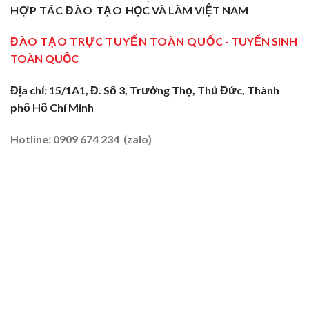
Nghề
Ninh:
Ngõ
HỢP TÁC ĐÀO TẠO
HỌC VÀ LÀM VIỆT NAM
Sơ
Truyền
Miền
Cấp
Nghề
Tây
Tại
ĐÀO TẠO TRỰC TUYẾN TOÀN QUỐC
- TUYỂN SINH
Tại
2026
Sóc
Vùng
TOÀN QUỐC
Trăng:
Biên
Truyền
2026
Nghề
Địa chỉ: 15/1A1, Đ. Số 3, Trường Thọ, Thủ Đức, Thành
Tại
phố Hồ Chí Minh
Đất
Tôm
–
Hotline: 0909 674 234 (zalo)
Lúa
2026