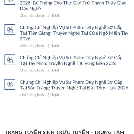
Nghiệp
Th6
2026: Bệ Phóng Cho Thợ Giỏi Trở Thành Thầy Giáo
Vụ
Dạy Nghề
Sư
ở
Chức năng bình luận bị tắt
Phạm
Chứng
Sơ
Chỉ
Cấp
Chứng Chỉ Nghiệp Vụ Sư Phạm Dạy Nghề Sơ Cấp
04
Nghiệp
Tại
Th6
Tại Tiền Giang: Truyền Nghề Tại Cửa Ngõ Miền Tây
Vụ
Vĩnh
2026
Sư
Long
ở
Chức năng bình luận bị tắt
Phạm
2026:
Chứng
Sơ
Mở
Chỉ
Cấp
Cánh
Chứng Chỉ Nghiệp Vụ Sư Phạm Dạy Nghề Sơ Cấp
04
Nghiệp
Tại
Cửa
Th6
Tại Tây Ninh: Truyền Nghề Tại Vùng Biên 2026
Vụ
Trà
Nghề
ở
Chức năng bình luận bị tắt
Sư
Vinh
“Thầy
Chứng
Phạm
2026:
Dạy
Chỉ
Chứng Chỉ Nghiệp Vụ Sư Phạm Dạy Nghề Sơ Cấp
Dạy
Bệ
Nghề”
04
Nghiệp
Th6
Nghề
Phóng
Tại Sóc Trăng: Truyền Nghề Tại Đất Tôm – Lúa 2026
Ở
Vụ
Sơ
Cho
Trung
ở
Chức năng bình luận bị tắt
Sư
Cấp
Thợ
Tâm
Chứng
Phạm
Tại
Giỏi
ĐBSCL
Chỉ
Dạy
Tiền
Trở
Nghiệp
Nghề
Giang:
Thành
Vụ
Sơ
Truyền
Thầy
Sư
Cấp
Nghề
Giáo
Phạm
Tại
Tại
Dạy
Dạy
Tây
TRANG TUYỂN SINH TRỰC TUYẾN - TRUNG TÂM
Cửa
Nghề