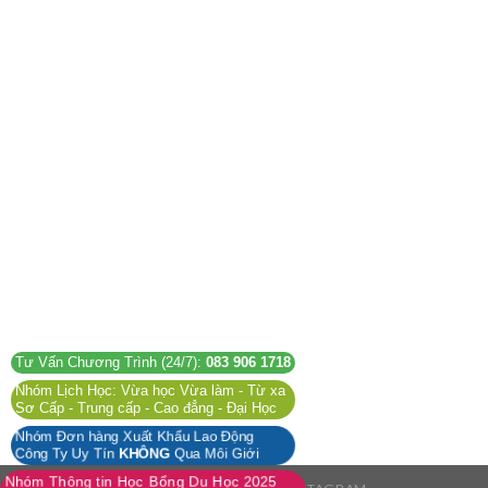
Tư Vấn Chương Trình (24/7):
083 906 1718
Nhóm Lịch Học: Vừa học Vừa làm - Từ xa
Sơ Cấp - Trung cấp - Cao đẳng - Đại Học
Nhóm Đơn hàng Xuất Khẩu Lao Động
Công Ty Uy Tín
KHÔNG
Qua Môi Giới
Nhóm Thông tin Học Bổng Du Học 2025