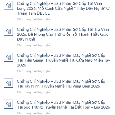
Chứng Chỉ Nghiệp Vụ Sư Phạm Sơ Cấp Tại Vĩnh
04
Th6
Long 2026: Mở Cánh Cửa Nghề “Thầy Dạy Nghề” Ở
Trung Tâm ĐBSCL
ở
Chức năng bình luận bị tắt
Chứng
Chỉ
Chứng Chỉ Nghiệp Vụ Sư Phạm Sơ Cấp Tại Trà Vinh
04
Nghiệp
Th6
2026: Bệ Phóng Cho Thợ Giỏi Trở Thành Thầy Giáo
Vụ
Dạy Nghề
Sư
ở
Chức năng bình luận bị tắt
Phạm
Chứng
Sơ
Chỉ
Cấp
Chứng Chỉ Nghiệp Vụ Sư Phạm Dạy Nghề Sơ Cấp
04
Nghiệp
Tại
Th6
Tại Tiền Giang: Truyền Nghề Tại Cửa Ngõ Miền Tây
Vụ
Vĩnh
2026
Sư
Long
ở
Chức năng bình luận bị tắt
Phạm
2026:
Chứng
Sơ
Mở
Chỉ
Cấp
Cánh
Chứng Chỉ Nghiệp Vụ Sư Phạm Dạy Nghề Sơ Cấp
04
Nghiệp
Tại
Cửa
Th6
Tại Tây Ninh: Truyền Nghề Tại Vùng Biên 2026
Vụ
Trà
Nghề
ở
Chức năng bình luận bị tắt
Sư
Vinh
“Thầy
Chứng
Phạm
2026:
Dạy
Chỉ
Chứng Chỉ Nghiệp Vụ Sư Phạm Dạy Nghề Sơ Cấp
Dạy
Bệ
Nghề”
04
Nghiệp
Th6
Nghề
Phóng
Tại Sóc Trăng: Truyền Nghề Tại Đất Tôm – Lúa 2026
Ở
Vụ
Sơ
Cho
Trung
ở
Chức năng bình luận bị tắt
Sư
Cấp
Thợ
Tâm