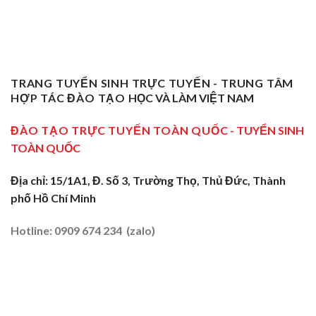
Chứng
Phạm
Tại
Giỏi
ĐBSCL
Chỉ
Dạy
Tiền
Trở
Nghiệp
Nghề
Giang:
Thành
Vụ
Sơ
Truyền
Thầy
Sư
Cấp
Nghề
Giáo
Phạm
Tại
Tại
Dạy
Dạy
Tây
TRANG TUYỂN SINH TRỰC TUYẾN - TRUNG TÂM
Cửa
Nghề
Nghề
Ninh:
Ngõ
HỢP TÁC ĐÀO TẠO
HỌC VÀ LÀM VIỆT NAM
Sơ
Truyền
Miền
Cấp
Nghề
Tây
Tại
ĐÀO TẠO TRỰC TUYẾN TOÀN QUỐC
- TUYỂN SINH
Tại
2026
Sóc
Vùng
TOÀN QUỐC
Trăng:
Biên
Truyền
2026
Nghề
Địa chỉ: 15/1A1, Đ. Số 3, Trường Thọ, Thủ Đức, Thành
Tại
phố Hồ Chí Minh
Đất
Tôm
–
Hotline: 0909 674 234 (zalo)
Lúa
2026