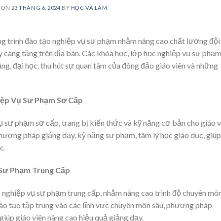
 ON
23 THÁNG 6, 2024
BY
HỌC VÀ LÀM
ng trình đào tạo nghiệp vụ sư phạm nhằm nâng cao chất lượng đội
y càng tăng trên địa bàn. Các khóa học, lớp học nghiệp vụ sư phạ
ng, đại học, thu hút sự quan tâm của đông đảo giáo viên và những
iệp Vụ Sư Phạm Sơ Cấp
 sư phạm sơ cấp, trang bị kiến thức và kỹ năng cơ bản cho giáo v
hương pháp giảng dạy, kỹ năng sư phạm, tâm lý học giáo dục, giúp
c.
Sư Phạm Trung Cấp
nghiệp vụ sư phạm trung cấp, nhằm nâng cao trình độ chuyên mô
đào tạo tập trung vào các lĩnh vực chuyên môn sâu, phương pháp
 giúp giáo viên nâng cao hiệu quả giảng dạy.