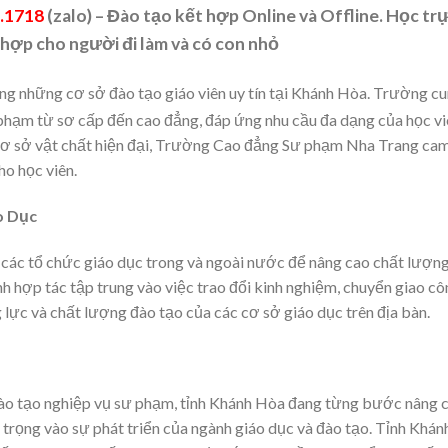
.1718
(zalo) – Đào tạo kết hợp Online và Offline. Học tr
 hợp cho người đi làm và có con nhỏ
ng những cơ sở đào tạo giáo viên uy tín tại Khánh Hòa. Trường c
phạm từ sơ cấp đến cao đẳng, đáp ứng nhu cầu đa dạng của học vi
 cơ sở vật chất hiện đại, Trường Cao đẳng Sư phạm Nha Trang ca
o học viên.
o Dục
các tổ chức giáo dục trong và ngoài nước để nâng cao chất lượn
 hợp tác tập trung vào việc trao đổi kinh nghiệm, chuyển giao cô
 lực và chất lượng đào tạo của các cơ sở giáo dục trên địa bàn.
ào tạo nghiệp vụ sư phạm, tỉnh Khánh Hòa đang từng bước nâng 
 trọng vào sự phát triển của ngành giáo dục và đào tạo. Tỉnh Khán