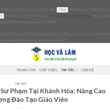
rectly
. Translation loading for the
domain was triggered too 
cfup
action or later. Please see
Debugging in WordPress
for more in
it
udes/functions.php
on line
6170
với một tham số đã bị
loại bỏ
kể từ phiên bản 6.9.0! Các bình luận
-includes/functions.php
on line
6170
TRANG CHỦ
GIỚI THIỆU
TIN TỨC
LIÊN HỆ
TIN TỨC
 Sư Phạm Tại Khánh Hòa: Nâng Cao
ợng Đào Tạo Giáo Viên