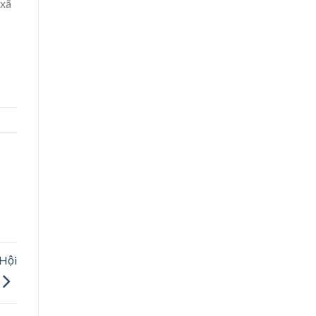
 xã
Tại
Đất
Tôm
–
Lúa
2026
 Hội