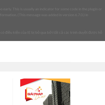
early. This is usually an indicator for some code in the plugin or
formation. (This message was added in version 6.7.0.) in
 có điều kiện của IE bị bỏ qua bởi tất cả các trình duyệt được hỗ