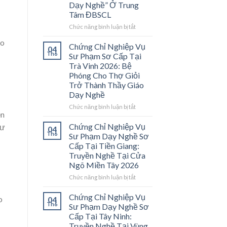
Dạy Nghề” Ở Trung
Tâm ĐBSCL
ở
Chức năng bình luận bị tắt
Chứng
áo
Chỉ
Chứng Chỉ Nghiệp Vụ
04
Nghiệp
Th6
Sư Phạm Sơ Cấp Tại
Vụ
Trà Vinh 2026: Bệ
Sư
Phóng Cho Thợ Giỏi
Phạm
Trở Thành Thầy Giáo
Sơ
Dạy Nghề
Cấp
Tại
ở
Chức năng bình luận bị tắt
Vĩnh
ên
Chứng
Long
Chỉ
Chứng Chỉ Nghiệp Vụ
tư
04
2026:
Nghiệp
Th6
Sư Phạm Dạy Nghề Sơ
Mở
Vụ
Cấp Tại Tiền Giang:
Cánh
Sư
Truyền Nghề Tại Cửa
Cửa
Phạm
Ngõ Miền Tây 2026
Nghề
Sơ
“Thầy
Cấp
ở
Chức năng bình luận bị tắt
Dạy
Tại
Chứng
Nghề”
Trà
Chỉ
Chứng Chỉ Nghiệp Vụ
o
04
Ở
Vinh
Nghiệp
Th6
Sư Phạm Dạy Nghề Sơ
Trung
2026:
Vụ
Cấp Tại Tây Ninh:
Tâm
Bệ
Sư
Truyền Nghề Tại Vùng
ĐBSCL
Phóng