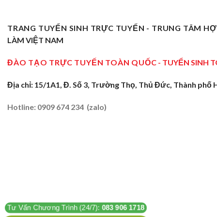
TRANG TUYỂN SINH TRỰC TUYẾN - TRUNG TÂM H
LÀM VIỆT NAM
ĐÀO TẠO TRỰC TUYẾN TOÀN QUỐC
- TUYỂN SINH 
Địa chỉ: 15/1A1, Đ. Số 3, Trường Thọ, Thủ Đức, Thành phố 
Hotline: 0909 674 234 (zalo)
Tư Vấn Chương Trình (24/7):
083 906 1718