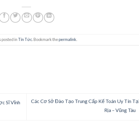
s posted in
Tin Tức
. Bookmark the
permalink
.
Các Cơ Sở Đào Tạo Trung Cấp Kế Toán Uy Tín Tạ
c Sĩ Vĩnh
Rịa – Vũng Tàu