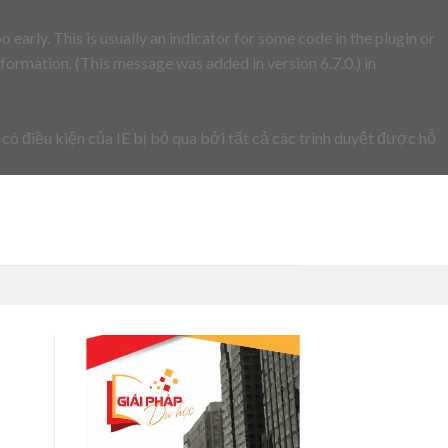
early. This is usually an indicator for some code in the plugin or
formation. (This message was added in version 6.7.0.) in
 có điều kiện của IE bị bỏ qua bởi tất cả các trình duyệt được hỗ