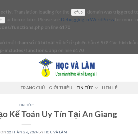
rectly
. Translation loading for the
domain was triggered too 
cfup
action or later. Please see
Debugging in WordPress
for more in
it
udes/functions.php
on line
6170
với một tham số đã bị
loại bỏ
kể từ phiên bản 6.9.0! Các bình luận
-includes/functions.php
on line
6170
TRANG CHỦ
GIỚI THIỆU
TIN TỨC
LIÊN HỆ
TIN TỨC
ạo Kế Toán Uy Tín Tại An Giang
 ON
22 THÁNG 6, 2024
BY
HỌC VÀ LÀM