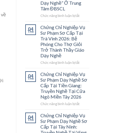
Dạy Nghề” Ở Trung
Tâm ĐBSCL
 về
ở
Chức năng bình luận bị tắt
Chứng
Chỉ
Chứng Chỉ Nghiệp Vụ
04
Nghiệp
Th6
Sư Phạm Sơ Cấp Tại
Vụ
Trà Vinh 2026: Bệ
Sư
Phóng Cho Thợ Giỏi
Phạm
Trở Thành Thầy Giáo
Sơ
Dạy Nghề
Cấp
Tại
ở
Chức năng bình luận bị tắt
Vĩnh
Chứng
Long
Chỉ
Chứng Chỉ Nghiệp Vụ
04
2026:
Nghiệp
Th6
Sư Phạm Dạy Nghề Sơ
ời
Mở
Vụ
Cấp Tại Tiền Giang:
Cánh
Sư
Truyền Nghề Tại Cửa
Cửa
Phạm
Ngõ Miền Tây 2026
Nghề
Sơ
“Thầy
Cấp
ở
Chức năng bình luận bị tắt
Dạy
Tại
Chứng
Nghề”
Trà
Chỉ
Chứng Chỉ Nghiệp Vụ
04
Ở
Vinh
Nghiệp
Th6
Sư Phạm Dạy Nghề Sơ
Trung
2026:
Vụ
Cấp Tại Tây Ninh:
Tâm
Bệ
Sư
Truyền Nghề Tại Vùng
ĐBSCL
Phóng