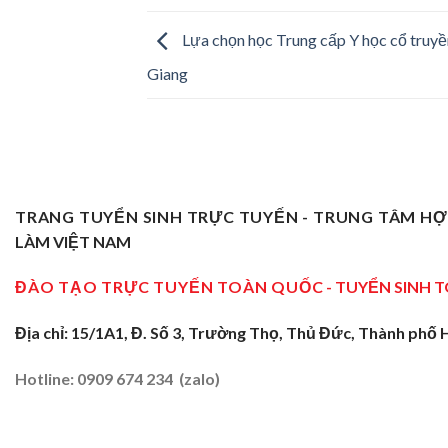
Lựa chọn học Trung cấp Y học cổ truyề
Giang
TRANG TUYỂN SINH TRỰC TUYẾN - TRUNG TÂM H
LÀM VIỆT NAM
ĐÀO TẠO TRỰC TUYẾN TOÀN QUỐC
- TUYỂN SINH 
Địa chỉ: 15/1A1, Đ. Số 3, Trường Thọ, Thủ Đức, Thành phố 
Hotline: 0909 674 234 (zalo)