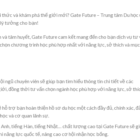
i thức và khám phá thế giới mới? Gate Future – Trung tâm Du học 
n lý tưởng cho bạn!
m và tâm huyết, Gate Future cam kết mang đến cho bạn dịch vụ tư
 chọn chương trình học phù hợp nhất với năng lực, sở thích và mục
Đội ngũ chuyên viên sẽ giúp bạn tìm hiểu thông tin chi tiết về các
giới, đồng thời tư vấn chọn ngành học phù hợp với năng lực, sở thí
ẽ hỗ trợ bạn hoàn thiện hồ sơ du học một cách đầy đủ, chính xác, 
học và cơ quan lãnh sự.
g Anh, tiếng Hàn, tiếng Nhật… chất lượng cao tại Gate Future sẽ g
i năng lực quốc tế, nâng cao cơ hội nhận học bổng.