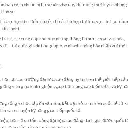
ẫn bạn cách chuẩn bị hồ sơ xin visa đầy đủ, đồng thời luyện phỏng
 lãnh sự.
ẽ hỗ trợ bạn tìm kiếm nhà ở, chỗ ở phù hợp tại khu vực du học, đảm
tiện nghi.
e Future sẽ cung cấp cho bạn những thông tin hữu ích về văn hóa,
 y tế… tại quốc gia du học, giúp bạn nhanh chóng hòa nhập với môi
i:
u học tại các trường đại học, cao đẳng uy tín trên thế giới, tiếp cận
 giảng viên giàu kinh nghiệm, giúp bạn nâng cao kiến thức và kỹ n
ờng sống và học tập đa văn hóa, kết bạn với sinh viên quốc tế từ 
hìn và rèn luyện kỹ năng giao tiếp quốc tế.
nghiệp, bạn sẽ có tấm bằng đại học/cao đẳng danh giá, được quốc t
ợc công việc tốt với mức lương cao.