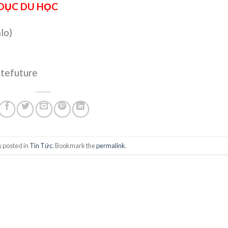
 DỤC DU HỌC
lo)
tefuture
s posted in
Tin Tức
. Bookmark the
permalink
.