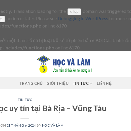
rectly
. Translation loading for the
domain was triggered too 
cfup
action or later. Please see
Debugging in WordPress
for more in
it
udes/functions.php
on line
6170
với một tham số đã bị
loại bỏ
kể từ phiên bản 6.9.0! Các bình luận
-includes/functions.php
on line
6170
TRANG CHỦ
GIỚI THIỆU
TIN TỨC
LIÊN HỆ
TIN TỨC
c uy tín tại Bà Rịa – Vũng Tàu
 ON
21 THÁNG 6, 2024
BY
HỌC VÀ LÀM