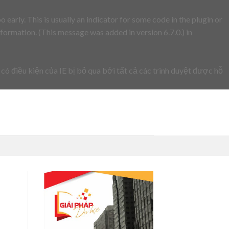
early. This is usually an indicator for some code in the plugin or
formation. (This message was added in version 6.7.0.) in
 có điều kiện của IE bị bỏ qua bởi tất cả các trình duyệt được hỗ