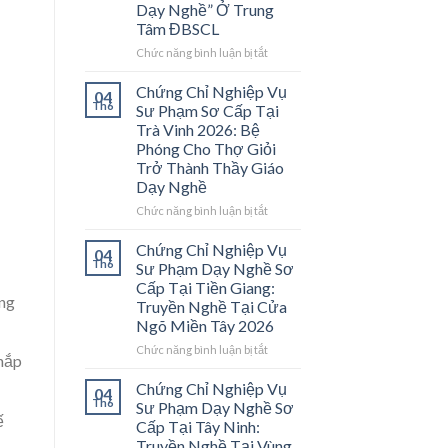
Dạy Nghề” Ở Trung
Tâm ĐBSCL
ở
Chức năng bình luận bị tắt
Chứng
Chỉ
Chứng Chỉ Nghiệp Vụ
04
Nghiệp
Th6
Sư Phạm Sơ Cấp Tại
Vụ
Trà Vinh 2026: Bệ
Sư
Phóng Cho Thợ Giỏi
Phạm
Trở Thành Thầy Giáo
Sơ
Dạy Nghề
Cấp
Tại
ở
Chức năng bình luận bị tắt
Vĩnh
Chứng
Long
Chỉ
Chứng Chỉ Nghiệp Vụ
04
2026:
Nghiệp
Th6
Sư Phạm Dạy Nghề Sơ
Mở
Vụ
Cấp Tại Tiền Giang:
Cánh
Sư
ăng
Truyền Nghề Tại Cửa
Cửa
Phạm
Ngõ Miền Tây 2026
Nghề
Sơ
“Thầy
Cấp
ở
Chức năng bình luận bị tắt
khắp
Dạy
Tại
Chứng
Nghề”
Trà
Chỉ
Chứng Chỉ Nghiệp Vụ
04
Ở
Vinh
Nghiệp
Th6
Sư Phạm Dạy Nghề Sơ
Trung
2026:
Vụ
ế
Cấp Tại Tây Ninh:
Tâm
Bệ
Sư
Truyền Nghề Tại Vùng
ĐBSCL
Phóng