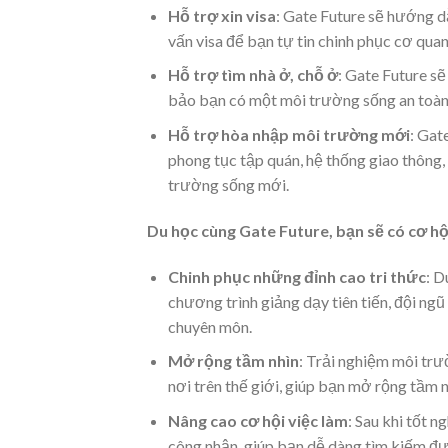
Hỗ trợ xin visa
: Gate Future sẽ hướng d
vấn visa để bạn tự tin chinh phục cơ quan
Hỗ trợ tìm nhà ở, chỗ ở
: Gate Future s
bảo bạn có một môi trường sống an toàn, 
Hỗ trợ hòa nhập môi trường mới
: Gat
phong tục tập quán, hệ thống giao thông,
trường sống mới.
Du học cùng Gate Future, bạn sẽ có cơ hộ
Chinh phục những đỉnh cao tri thức
: D
chương trình giảng dạy tiên tiến, đội ngũ
chuyên môn.
Mở rộng tầm nhìn
: Trải nghiệm môi trư
nơi trên thế giới, giúp bạn mở rộng tầm n
Nâng cao cơ hội việc làm
: Sau khi tốt 
công nhận, giúp bạn dễ dàng tìm kiếm đư