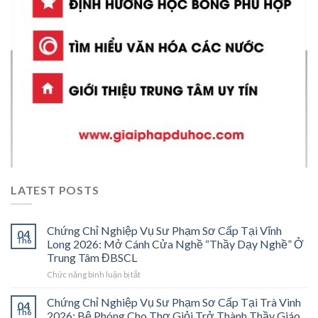
LATEST POSTS
Chứng Chỉ Nghiệp Vụ Sư Phạm Sơ Cấp Tại Vĩnh
04
Th6
Long 2026: Mở Cánh Cửa Nghề “Thầy Dạy Nghề” Ở
Trung Tâm ĐBSCL
ở
Chức năng bình luận bị tắt
Chứng
Chỉ
Chứng Chỉ Nghiệp Vụ Sư Phạm Sơ Cấp Tại Trà Vinh
04
Nghiệp
Th6
2026: Bệ Phóng Cho Thợ Giỏi Trở Thành Thầy Giáo