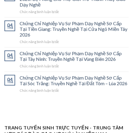
Vụ
Dạy Nghề
Sư
ở
Chức năng bình luận bị tắt
Phạm
Chứng
Sơ
Chỉ
Cấp
Chứng Chỉ Nghiệp Vụ Sư Phạm Dạy Nghề Sơ Cấp
04
Nghiệp
Tại
Th6
Tại Tiền Giang: Truyền Nghề Tại Cửa Ngõ Miền Tây
Vụ
Vĩnh
2026
Sư
Long
ở
Chức năng bình luận bị tắt
Phạm
2026:
Chứng
Sơ
Mở
Chỉ
Cấp
Cánh
Chứng Chỉ Nghiệp Vụ Sư Phạm Dạy Nghề Sơ Cấp
04
Nghiệp
Tại
Cửa
Th6
Tại Tây Ninh: Truyền Nghề Tại Vùng Biên 2026
Vụ
Trà
Nghề
ở
Chức năng bình luận bị tắt
Sư
Vinh
“Thầy
Chứng
Phạm
2026:
Dạy
Chỉ
Chứng Chỉ Nghiệp Vụ Sư Phạm Dạy Nghề Sơ Cấp
Dạy
Bệ
Nghề”
04
Nghiệp
Th6
Nghề
Phóng
Tại Sóc Trăng: Truyền Nghề Tại Đất Tôm – Lúa 2026
Ở
Vụ
Sơ
Cho
Trung
ở
Chức năng bình luận bị tắt
Sư
Cấp
Thợ
Tâm
Chứng
Phạm
Tại
Giỏi
ĐBSCL
Chỉ
Dạy
Tiền
Trở
Nghiệp
Nghề
Giang:
Thành
Vụ
Sơ
Truyền
Thầy
Sư
Cấp
Nghề
Giáo
Phạm
Tại
Tại
Dạy
Dạy
Tây
TRANG TUYỂN SINH TRỰC TUYẾN - TRUNG TÂM
Cửa
Nghề
Nghề
Ninh:
Ngõ