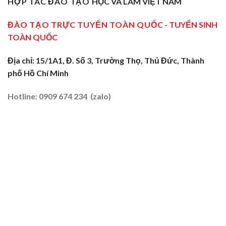
HỢP TÁC ĐÀO TẠO
HỌC VÀ LÀM VIỆT NAM
Sơ
Truyền
Miền
Cấp
Nghề
Tây
Tại
ĐÀO TẠO TRỰC TUYẾN TOÀN QUỐC
- TUYỂN SINH
Tại
2026
Sóc
Vùng
TOÀN QUỐC
Trăng:
Biên
Truyền
2026
Nghề
Địa chỉ: 15/1A1, Đ. Số 3, Trường Thọ, Thủ Đức, Thành
Tại
phố Hồ Chí Minh
Đất
Tôm
–
Hotline: 0909 674 234 (zalo)
Lúa
2026