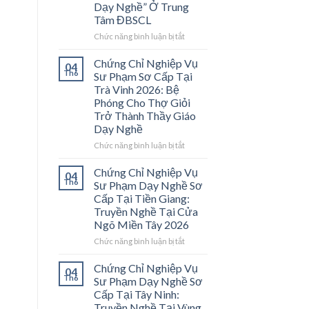
Dạy Nghề” Ở Trung
Tâm ĐBSCL
ở
Chức năng bình luận bị tắt
Chứng
Chỉ
Chứng Chỉ Nghiệp Vụ
04
Nghiệp
Th6
Sư Phạm Sơ Cấp Tại
Vụ
Trà Vinh 2026: Bệ
Sư
Phóng Cho Thợ Giỏi
Phạm
Trở Thành Thầy Giáo
Sơ
Dạy Nghề
Cấp
Tại
ở
Chức năng bình luận bị tắt
Vĩnh
Chứng
Long
Chỉ
Chứng Chỉ Nghiệp Vụ
04
2026:
Nghiệp
Th6
Sư Phạm Dạy Nghề Sơ
Mở
Vụ
Cấp Tại Tiền Giang:
Cánh
Sư
Truyền Nghề Tại Cửa
Cửa
Phạm
Ngõ Miền Tây 2026
Nghề
Sơ
“Thầy
Cấp
ở
Chức năng bình luận bị tắt
Dạy
Tại
Chứng
Nghề”
Trà
Chỉ
Chứng Chỉ Nghiệp Vụ
04
Ở
Vinh
Nghiệp
Th6
Sư Phạm Dạy Nghề Sơ
Trung
2026:
Vụ
Cấp Tại Tây Ninh:
Tâm
Bệ
Sư
Truyền Nghề Tại Vùng
ĐBSCL
Phóng