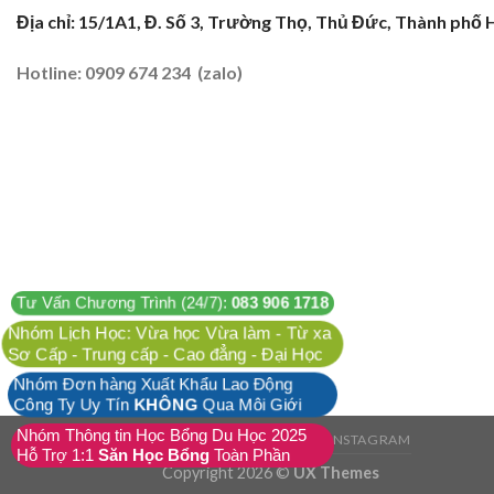
Địa chỉ: 15/1A1, Đ. Số 3, Trường Thọ, Thủ Đức, Thành phố 
Hotline: 0909 674 234 (zalo)
Tư Vấn Chương Trình (24/7):
083 906 1718
Nhóm Lịch Học: Vừa học Vừa làm - Từ xa
Sơ Cấp - Trung cấp - Cao đẳng - Đại Học
Nhóm Đơn hàng Xuất Khẩu Lao Động
Công Ty Uy Tín
KHÔNG
Qua Môi Giới
Nhóm Thông tin Học Bổng Du Học 2025
FACEBOOK
TWITTER
INSTAGRAM
Hỗ Trợ 1:1
Săn Học Bổng
Toàn Phần
Copyright 2026 ©
UX Themes