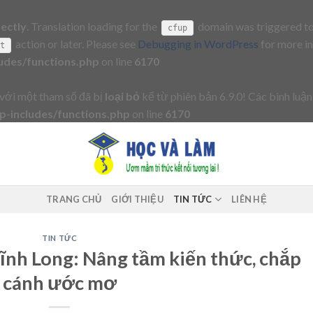
rectly
. Translation loading for the
domain was triggered too 
cfup
action or later. Please see
Debugging in WordPress
for more in
it
udes/functions.php
on line
6170
với một tham số đã bị
loại bỏ
kể từ phiên bản 6.9.0! Các bình luận
-includes/functions.php
on line
6170
TRANG CHỦ
GIỚI THIỆU
TIN TỨC
LIÊN HỆ
TIN TỨC
Vĩnh Long: Nâng tầm kiến thức, chắp
cánh ước mơ