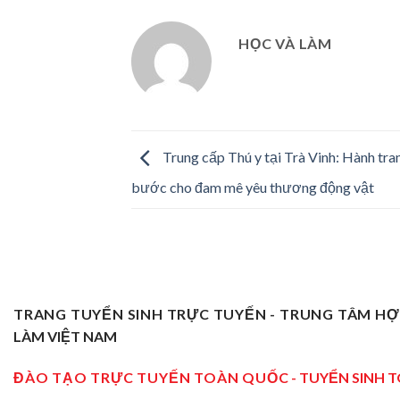
HỌC VÀ LÀM
Trung cấp Thú y tại Trà Vinh: Hành tr
bước cho đam mê yêu thương động vật
TRANG TUYỂN SINH TRỰC TUYẾN - TRUNG TÂM H
LÀM VIỆT NAM
ĐÀO TẠO TRỰC TUYẾN TOÀN QUỐC
- TUYỂN SINH 