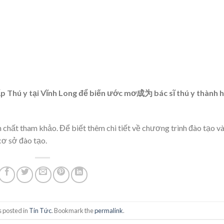
p Thú y tại Vĩnh Long để biến ước mơ成为 bác sĩ thú y thành h
h chất tham khảo. Để biết thêm chi tiết về chương trình đào tạo v
 cơ sở đào tạo.
s posted in
Tin Tức
. Bookmark the
permalink
.