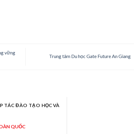
ang vững
Trung tâm Du học Gate Future An Giang
ỢP TÁC ĐÀO TẠO
HỌC VÀ
TOÀN QUỐC