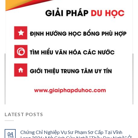
LATEST POSTS
Chứng Chỉ Nghiệp Vụ Sư Phạm Sơ Cấp Tại Vĩnh
04
Th6
Long 2026: Mở Cánh Cửa Nghề “Thầy Dạy Nghề” Ở