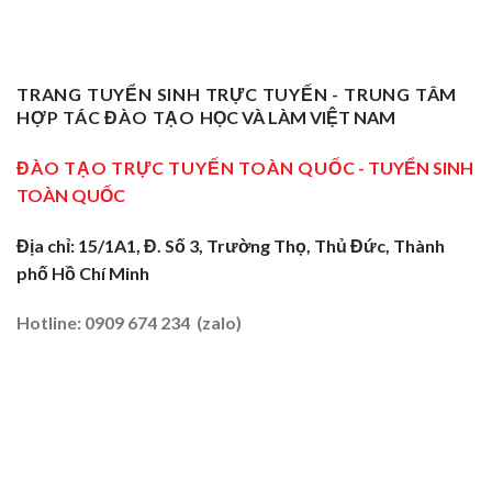
Trở
Nghiệp
Nghề
Giang:
Thành
Vụ
Sơ
Truyền
Thầy
Sư
Cấp
Nghề
Giáo
Phạm
Tại
Tại
Dạy
Dạy
Tây
TRANG TUYỂN SINH TRỰC TUYẾN - TRUNG TÂM
Cửa
Nghề
Nghề
Ninh:
Ngõ
HỢP TÁC ĐÀO TẠO
HỌC VÀ LÀM VIỆT NAM
Sơ
Truyền
Miền
Cấp
Nghề
Tây
Tại
ĐÀO TẠO TRỰC TUYẾN TOÀN QUỐC
- TUYỂN SINH
Tại
2026
Sóc
Vùng
TOÀN QUỐC
Trăng:
Biên
Truyền
2026
Nghề
Địa chỉ: 15/1A1, Đ. Số 3, Trường Thọ, Thủ Đức, Thành
Tại
phố Hồ Chí Minh
Đất
Tôm
–
Hotline: 0909 674 234 (zalo)
Lúa
2026