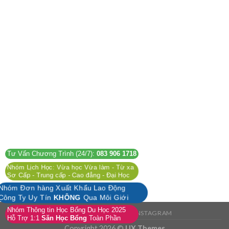
Tư Vấn Chương Trình (24/7):
083 906 1718
Nhóm Lịch Học: Vừa học Vừa làm - Từ xa
Sơ Cấp - Trung cấp - Cao đẳng - Đại Học
Nhóm Đơn hàng Xuất Khẩu Lao Động
Công Ty Uy Tín
KHÔNG
Qua Môi Giới
Nhóm Thông tin Học Bổng Du Học 2025
FACEBOOK
TWITTER
INSTAGRAM
Hỗ Trợ 1:1
Săn Học Bổng
Toàn Phần
Copyright 2026 ©
UX Themes