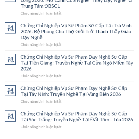
Trung Tâm ĐBSCL
ở
Chức năng bình luận bị tắt
Chứng
Chỉ
Chứng Chỉ Nghiệp Vụ Sư Phạm Sơ Cấp Tại Trà Vinh
04
Nghiệp
Th6
2026: Bệ Phóng Cho Thợ Giỏi Trở Thành Thầy Giáo
Vụ
Dạy Nghề
Sư
ở
Chức năng bình luận bị tắt
Phạm
Chứng
Sơ
Chỉ
Cấp
Chứng Chỉ Nghiệp Vụ Sư Phạm Dạy Nghề Sơ Cấp
04
Nghiệp
Tại
Th6
Tại Tiền Giang: Truyền Nghề Tại Cửa Ngõ Miền Tây
Vụ
Vĩnh
2026
Sư
Long
ở
Chức năng bình luận bị tắt
Phạm
2026:
Chứng
Sơ
Mở
Chỉ
Cấp
Cánh
Chứng Chỉ Nghiệp Vụ Sư Phạm Dạy Nghề Sơ Cấp
04
Nghiệp
Tại
Cửa
Th6
Tại Tây Ninh: Truyền Nghề Tại Vùng Biên 2026
Vụ
Trà
Nghề
ở
Chức năng bình luận bị tắt
Sư
Vinh
“Thầy
Chứng
Phạm
2026:
Dạy
Chỉ
Chứng Chỉ Nghiệp Vụ Sư Phạm Dạy Nghề Sơ Cấp
Dạy
Bệ
Nghề”
04
Nghiệp
Th6
Nghề
Phóng
Tại Sóc Trăng: Truyền Nghề Tại Đất Tôm – Lúa 2026
Ở
Vụ
Sơ
Cho
Trung
ở
Chức năng bình luận bị tắt
Sư
Cấp
Thợ
Tâm
Chứng
Phạm
Tại
Giỏi
ĐBSCL
Chỉ
Dạy
Tiền