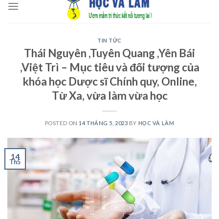
to
content
TIN TỨC
Thái Nguyên ,Tuyên Quang ,Yên Bái
,Việt Trì – Mục tiêu và đối tượng của
khóa học Dược sĩ Chính quy, Online,
Từ Xa, vừa làm vừa học
POSTED ON
14 THÁNG 5, 2023
BY
HỌC VÀ LÀM
14
Th5