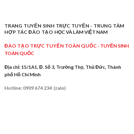
Trở
Nghiệp
Nghề
Giang:
Thành
Vụ
Sơ
Truyền
Thầy
Sư
Cấp
Nghề
Giáo
Phạm
Tại
Tại
Dạy
Dạy
Tây
TRANG TUYỂN SINH TRỰC TUYẾN - TRUNG TÂM
Cửa
Nghề
Nghề
Ninh:
Ngõ
HỢP TÁC ĐÀO TẠO
HỌC VÀ LÀM VIỆT NAM
Sơ
Truyền
Miền
Cấp
Nghề
Tây
Tại
ĐÀO TẠO TRỰC TUYẾN TOÀN QUỐC
- TUYỂN SINH
Tại
2026
Sóc
Vùng
TOÀN QUỐC
Trăng:
Biên
Truyền
2026
Nghề
Địa chỉ: 15/1A1, Đ. Số 3, Trường Thọ, Thủ Đức, Thành
Tại
phố Hồ Chí Minh
Đất
Tôm
–
Hotline: 0909 674 234 (zalo)
Lúa
2026