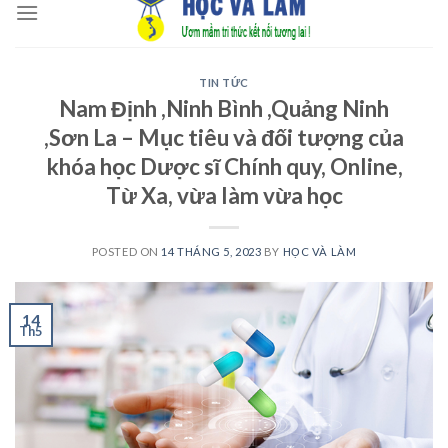
to
content
TIN TỨC
Nam Định ,Ninh Bình ,Quảng Ninh
,Sơn La – Mục tiêu và đối tượng của
khóa học Dược sĩ Chính quy, Online,
Từ Xa, vừa làm vừa học
POSTED ON
14 THÁNG 5, 2023
BY
HỌC VÀ LÀM
14
Th5