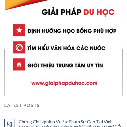
LATEST POSTS
Chứng Chỉ Nghiệp Vụ Sư Phạm Sơ Cấp Tại Vĩnh
04
Th6
Long 2026: Mở Cánh Cửa Nghề “Thầy Dạy Nghề” Ở