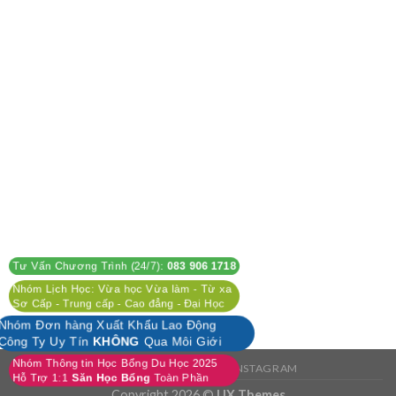
Tư Vấn Chương Trình (24/7):
083 906 1718
Nhóm Lịch Học: Vừa học Vừa làm - Từ xa
Sơ Cấp - Trung cấp - Cao đẳng - Đại Học
Nhóm Đơn hàng Xuất Khẩu Lao Động
Công Ty Uy Tín
KHÔNG
Qua Môi Giới
Nhóm Thông tin Học Bổng Du Học 2025
FACEBOOK
TWITTER
INSTAGRAM
Hỗ Trợ 1:1
Săn Học Bổng
Toàn Phần
Copyright 2026 ©
UX Themes