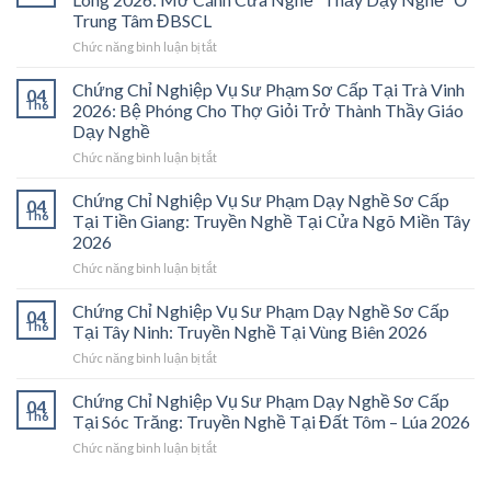
Trung Tâm ĐBSCL
ở
Chức năng bình luận bị tắt
Chứng
Chỉ
Chứng Chỉ Nghiệp Vụ Sư Phạm Sơ Cấp Tại Trà Vinh
04
Nghiệp
Th6
2026: Bệ Phóng Cho Thợ Giỏi Trở Thành Thầy Giáo
Vụ
Dạy Nghề
Sư
ở
Chức năng bình luận bị tắt
Phạm
Chứng
Sơ
Chỉ
Cấp
Chứng Chỉ Nghiệp Vụ Sư Phạm Dạy Nghề Sơ Cấp
04
Nghiệp
Tại
Th6
Tại Tiền Giang: Truyền Nghề Tại Cửa Ngõ Miền Tây
Vụ
Vĩnh
2026
Sư
Long
ở
Chức năng bình luận bị tắt
Phạm
2026:
Chứng
Sơ
Mở
Chỉ
Cấp
Cánh
Chứng Chỉ Nghiệp Vụ Sư Phạm Dạy Nghề Sơ Cấp
04
Nghiệp
Tại
Cửa
Th6
Tại Tây Ninh: Truyền Nghề Tại Vùng Biên 2026
Vụ
Trà
Nghề
ở
Chức năng bình luận bị tắt
Sư
Vinh
“Thầy
Chứng
Phạm
2026:
Dạy
Chỉ
Chứng Chỉ Nghiệp Vụ Sư Phạm Dạy Nghề Sơ Cấp
Dạy
Bệ
Nghề”
04
Nghiệp
Th6
Nghề
Phóng
Tại Sóc Trăng: Truyền Nghề Tại Đất Tôm – Lúa 2026
Ở
Vụ
Sơ
Cho
Trung
ở
Chức năng bình luận bị tắt
Sư
Cấp
Thợ
Tâm
Chứng
Phạm
Tại
Giỏi
ĐBSCL
Chỉ
Dạy
Tiền