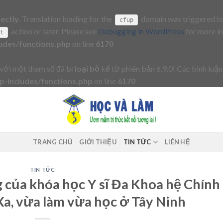
rectly
. Translation loading for the
domain was triggered too 
cfup
action or later. Please see
Debugging in WordPress
for more in
it
udes/functions.php
on line
6170
với một tham số đã bị
loại bỏ
kể từ phiên bản 6.9.0! Các bình luận
-includes/functions.php
on line
6170
TRANG CHỦ
GIỚI THIỆU
TIN TỨC
LIÊN HỆ
TIN TỨC
 của khóa học Y sĩ Đa Khoa hệ Chính
Xa, vừa làm vừa học ở Tây Ninh