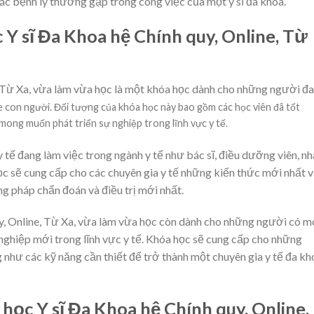
 các bệnh lý thường gặp trong công việc của một y sĩ đa khoa.
 Y sĩ Đa Khoa hệ Chính quy, Online, Từ
, Từ Xa, vừa làm vừa học là một khóa học dành cho những người đ
 con người. Đối tượng của khóa học này bao gồm các học viên đã tốt
mong muốn phát triển sự nghiệp trong lĩnh vực y tế.
 tế đang làm việc trong ngành y tế như bác sĩ, điều dưỡng viên, n
học sẽ cung cấp cho các chuyên gia y tế những kiến thức mới nhất 
g pháp chẩn đoán và điều trị mới nhất.
uy, Online, Từ Xa, vừa làm vừa học còn dành cho những người có 
nghiệp mới trong lĩnh vực y tế. Khóa học sẽ cung cấp cho những
 như các kỹ năng cần thiết để trở thành một chuyên gia y tế đa kh
a học Y sĩ Đa Khoa hệ Chính quy, Online,