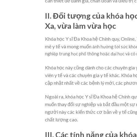
cần thiết để đánh giá, chẩn đoán và điều trị
II. Đối tượng của khóa học
Xa, vừa làm vừa học
Khóa học Y sĩ Đa Khoa hệ Chính quy, Online
mê y tế và mong muốn
ảnh hưởng tới sức khỏe
nghiệp trung học phổ thông hoặc đại học và có 
Khóa học này cũng dành cho các chuyên gia y
viên y tế và các chuyên gia y tế khác. Khóa 
cập nhật nhất về các bệnh lý mới, các phươn
Ngoài ra, khóa học Y sĩ Đa Khoa hệ Chính q
muốn thay đổi sự nghiệp và bắt đầu một sự 
người này các kiến thức cơ bản về y tế cũng
chất lượng cao.
III. Các tính năng của khó