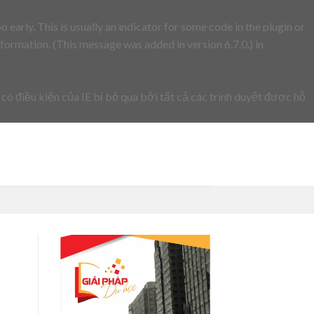
early. This is usually an indicator for some code in the plugin or
formation. (This message was added in version 6.7.0.) in
 có điều kiện của IE bị bỏ qua bởi tất cả các trình duyệt được hỗ