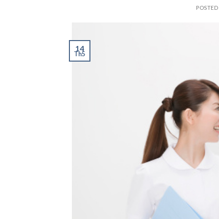
POSTED
14
Th5