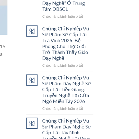
Dạy Nghề” Ở Trung
Tâm ĐBSCL
ở
Chức năng bình luận bị tắt
Chứng
Chỉ
Chứng Chỉ Nghiệp Vụ
04
Nghiệp
Th6
Sư Phạm Sơ Cấp Tại
Vụ
Trà Vinh 2026: Bệ
Sư
-19
Phóng Cho Thợ Giỏi
Phạm
Trở Thành Thầy Giáo
oa
Sơ
Dạy Nghề
Cấp
Tại
ở
Chức năng bình luận bị tắt
Vĩnh
Chứng
Long
Chỉ
Chứng Chỉ Nghiệp Vụ
04
2026:
Nghiệp
Th6
Sư Phạm Dạy Nghề Sơ
Mở
Vụ
Cấp Tại Tiền Giang:
Cánh
Sư
Truyền Nghề Tại Cửa
Cửa
Phạm
Ngõ Miền Tây 2026
Nghề
Sơ
“Thầy
Cấp
ở
Chức năng bình luận bị tắt
Dạy
Tại
Chứng
Nghề”
Trà
Chỉ
Chứng Chỉ Nghiệp Vụ
04
Ở
Vinh
Nghiệp
Th6
Sư Phạm Dạy Nghề Sơ
Trung
2026:
Vụ
Cấp Tại Tây Ninh:
Tâm
Bệ
Sư
Truyền Nghề Tại Vùng
ĐBSCL
Phóng