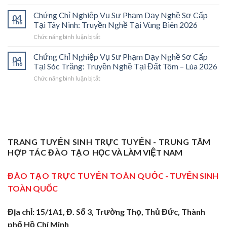
Chứng
Sơ
Mở
Chỉ
Cấp
Cánh
Chứng Chỉ Nghiệp Vụ Sư Phạm Dạy Nghề Sơ Cấp
04
Nghiệp
Tại
Cửa
Th6
Tại Tây Ninh: Truyền Nghề Tại Vùng Biên 2026
Vụ
Trà
Nghề
ở
Chức năng bình luận bị tắt
Sư
Vinh
“Thầy
Chứng
Phạm
2026:
Dạy
Chỉ
Chứng Chỉ Nghiệp Vụ Sư Phạm Dạy Nghề Sơ Cấp
Dạy
Bệ
Nghề”
04
Nghiệp
Th6
Nghề
Phóng
Tại Sóc Trăng: Truyền Nghề Tại Đất Tôm – Lúa 2026
Ở
Vụ
Sơ
Cho
Trung
ở
Chức năng bình luận bị tắt
Sư
Cấp
Thợ
Tâm
Chứng
Phạm
Tại
Giỏi
ĐBSCL
Chỉ
Dạy
Tiền
Trở
Nghiệp
Nghề
Giang:
Thành
Vụ
Sơ
Truyền
Thầy
Sư
Cấp
Nghề
Giáo
Phạm
Tại
Tại
Dạy
Dạy
Tây
TRANG TUYỂN SINH TRỰC TUYẾN - TRUNG TÂM
Cửa
Nghề
Nghề
Ninh:
Ngõ
HỢP TÁC ĐÀO TẠO
HỌC VÀ LÀM VIỆT NAM
Sơ
Truyền
Miền
Cấp
Nghề
Tây
Tại
ĐÀO TẠO TRỰC TUYẾN TOÀN QUỐC
- TUYỂN SINH
Tại
2026
Sóc
Vùng
TOÀN QUỐC
Trăng:
Biên
Truyền
2026
Nghề
Địa chỉ: 15/1A1, Đ. Số 3, Trường Thọ, Thủ Đức, Thành
Tại
phố Hồ Chí Minh
Đất