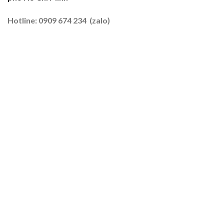
Tôm
–
Hotline: 0909 674 234 (zalo)
Lúa
2026