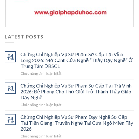
LATEST POSTS
Chứng Chỉ Nghiệp Vụ Sư Phạm Sơ Cấp Tại Vĩnh
04
Th6
Long 2026: Mở Cánh Cửa Nghề “Thầy Dạy Nghề” Ở
Trung Tâm ĐBSCL
ở
Chức năng bình luận bị tắt
Chứng
Chỉ
Chứng Chỉ Nghiệp Vụ Sư Phạm Sơ Cấp Tại Trà Vinh
04
Nghiệp
Th6
2026: Bệ Phóng Cho Thợ Giỏi Trở Thành Thầy Giáo
Vụ
Dạy Nghề
Sư
ở
Chức năng bình luận bị tắt
Phạm
Chứng
Sơ
Chỉ
Cấp
Chứng Chỉ Nghiệp Vụ Sư Phạm Dạy Nghề Sơ Cấp
04
Nghiệp
Tại
Th6
Tại Tiền Giang: Truyền Nghề Tại Cửa Ngõ Miền Tây
Vụ
Vĩnh
2026
Sư
Long
ở
Chức năng bình luận bị tắt
Phạm
2026: