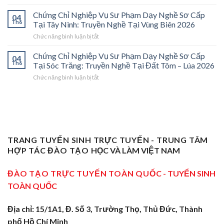
Chứng
Sơ
Mở
Chỉ
Cấp
Cánh
Chứng Chỉ Nghiệp Vụ Sư Phạm Dạy Nghề Sơ Cấp
04
Nghiệp
Tại
Cửa
Th6
Tại Tây Ninh: Truyền Nghề Tại Vùng Biên 2026
Vụ
Trà
Nghề
ở
Chức năng bình luận bị tắt
Sư
Vinh
“Thầy
Chứng
Phạm
2026:
Dạy
Chỉ
Chứng Chỉ Nghiệp Vụ Sư Phạm Dạy Nghề Sơ Cấp
Dạy
Bệ
Nghề”
04
Nghiệp
Th6
Nghề
Phóng
Tại Sóc Trăng: Truyền Nghề Tại Đất Tôm – Lúa 2026
Ở
Vụ
Sơ
Cho
Trung
ở
Chức năng bình luận bị tắt
Sư
Cấp
Thợ
Tâm
Chứng
Phạm
Tại
Giỏi
ĐBSCL
Chỉ
Dạy
Tiền
Trở
Nghiệp
Nghề
Giang:
Thành
Vụ
Sơ
Truyền
Thầy
Sư
Cấp
Nghề
Giáo
Phạm
Tại
Tại
Dạy
Dạy
Tây
TRANG TUYỂN SINH TRỰC TUYẾN - TRUNG TÂM
Cửa
Nghề
Nghề
Ninh:
Ngõ
HỢP TÁC ĐÀO TẠO
HỌC VÀ LÀM VIỆT NAM
Sơ
Truyền
Miền
Cấp
Nghề
Tây
Tại
ĐÀO TẠO TRỰC TUYẾN TOÀN QUỐC
- TUYỂN SINH
Tại
2026
Sóc
Vùng
TOÀN QUỐC
Trăng:
Biên
Truyền
2026
Nghề
Địa chỉ: 15/1A1, Đ. Số 3, Trường Thọ, Thủ Đức, Thành
Tại
phố Hồ Chí Minh
Đất