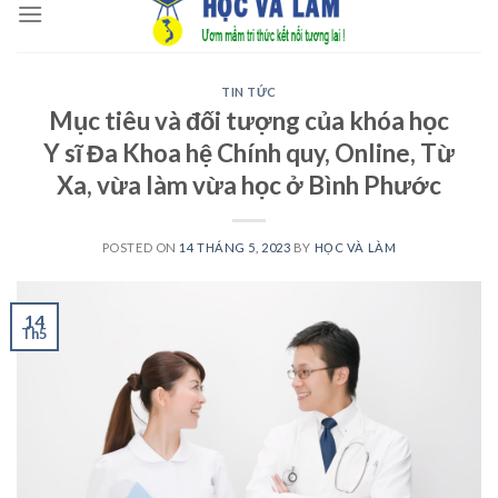
to
content
TIN TỨC
Mục tiêu và đối tượng của khóa học
Y sĩ Đa Khoa hệ Chính quy, Online, Từ
Xa, vừa làm vừa học ở Bình Phước
POSTED ON
14 THÁNG 5, 2023
BY
HỌC VÀ LÀM
14
Th5