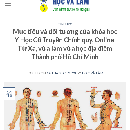
to
content
TIN TỨC
Mục tiêu và đối tượng của khóa học
Y Học Cổ Truyền Chính quy, Online,
Từ Xa, vừa làm vừa học địa điểm
Thành phố Hồ Chí Minh
POSTED ON
14 THÁNG 5, 2023
BY
HỌC VÀ LÀM
14
Th5