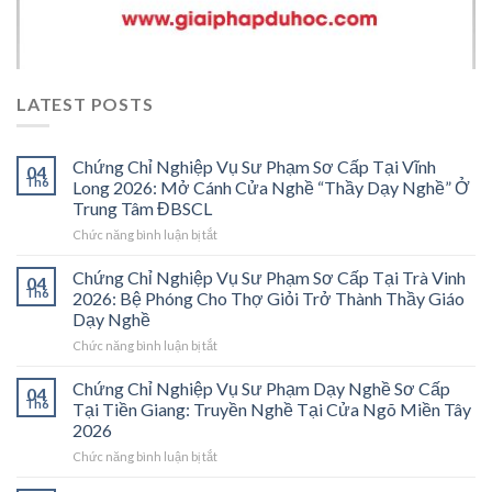
LATEST POSTS
Chứng Chỉ Nghiệp Vụ Sư Phạm Sơ Cấp Tại Vĩnh
04
Th6
Long 2026: Mở Cánh Cửa Nghề “Thầy Dạy Nghề” Ở
Trung Tâm ĐBSCL
ở
Chức năng bình luận bị tắt
Chứng
Chỉ
Chứng Chỉ Nghiệp Vụ Sư Phạm Sơ Cấp Tại Trà Vinh
04
Nghiệp
Th6
2026: Bệ Phóng Cho Thợ Giỏi Trở Thành Thầy Giáo
Vụ
Dạy Nghề
Sư
ở
Chức năng bình luận bị tắt
Phạm
Chứng
Sơ
Chỉ
Cấp
Chứng Chỉ Nghiệp Vụ Sư Phạm Dạy Nghề Sơ Cấp
04
Nghiệp
Tại
Th6
Tại Tiền Giang: Truyền Nghề Tại Cửa Ngõ Miền Tây
Vụ
Vĩnh
2026
Sư
Long
ở
Chức năng bình luận bị tắt
Phạm
2026:
Chứng
Sơ
Mở