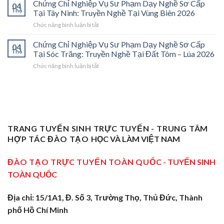
Chỉ
Cấp
Cánh
Chứng Chỉ Nghiệp Vụ Sư Phạm Dạy Nghề Sơ Cấp
04
Nghiệp
Tại
Cửa
Th6
Tại Tây Ninh: Truyền Nghề Tại Vùng Biên 2026
Vụ
Trà
Nghề
ở
Chức năng bình luận bị tắt
Sư
Vinh
“Thầy
Chứng
Phạm
2026:
Dạy
Chỉ
Chứng Chỉ Nghiệp Vụ Sư Phạm Dạy Nghề Sơ Cấp
Dạy
Bệ
Nghề”
04
Nghiệp
Th6
Nghề
Phóng
Tại Sóc Trăng: Truyền Nghề Tại Đất Tôm – Lúa 2026
Ở
Vụ
Sơ
Cho
Trung
ở
Chức năng bình luận bị tắt
Sư
Cấp
Thợ
Tâm
Chứng
Phạm
Tại
Giỏi
ĐBSCL
Chỉ
Dạy
Tiền
Trở
Nghiệp
Nghề
Giang:
Thành
Vụ
Sơ
Truyền
Thầy
Sư
Cấp
Nghề
Giáo
Phạm
Tại
Tại
Dạy
Dạy
Tây
TRANG TUYỂN SINH TRỰC TUYẾN - TRUNG TÂM
Cửa
Nghề
Nghề
Ninh:
Ngõ
HỢP TÁC ĐÀO TẠO
HỌC VÀ LÀM VIỆT NAM
Sơ
Truyền
Miền
Cấp
Nghề
Tây
Tại
ĐÀO TẠO TRỰC TUYẾN TOÀN QUỐC
- TUYỂN SINH
Tại
2026
Sóc
Vùng
TOÀN QUỐC
Trăng:
Biên
Truyền
2026
Nghề
Địa chỉ: 15/1A1, Đ. Số 3, Trường Thọ, Thủ Đức, Thành
Tại
phố Hồ Chí Minh
Đất
Tôm