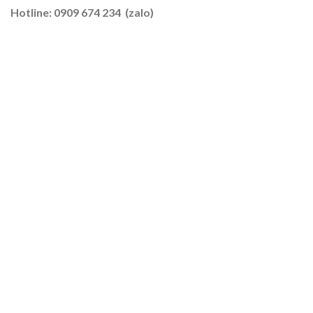
–
Hotline: 0909 674 234 (zalo)
Lúa
2026