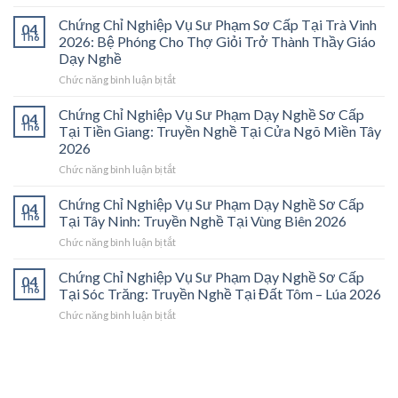
Chứng
Chỉ
Chứng Chỉ Nghiệp Vụ Sư Phạm Sơ Cấp Tại Trà Vinh
04
Nghiệp
Th6
2026: Bệ Phóng Cho Thợ Giỏi Trở Thành Thầy Giáo
Vụ
Dạy Nghề
Sư
ở
Chức năng bình luận bị tắt
Phạm
Chứng
Sơ
Chỉ
Cấp
Chứng Chỉ Nghiệp Vụ Sư Phạm Dạy Nghề Sơ Cấp
04
Nghiệp
Tại
Th6
Tại Tiền Giang: Truyền Nghề Tại Cửa Ngõ Miền Tây
Vụ
Vĩnh
2026
Sư
Long
ở
Chức năng bình luận bị tắt
Phạm
2026:
Chứng
Sơ
Mở
Chỉ
Cấp
Cánh
Chứng Chỉ Nghiệp Vụ Sư Phạm Dạy Nghề Sơ Cấp
04
Nghiệp
Tại
Cửa
Th6
Tại Tây Ninh: Truyền Nghề Tại Vùng Biên 2026
Vụ
Trà
Nghề
ở
Chức năng bình luận bị tắt
Sư
Vinh
“Thầy
Chứng
Phạm
2026:
Dạy
Chỉ
Chứng Chỉ Nghiệp Vụ Sư Phạm Dạy Nghề Sơ Cấp
Dạy
Bệ
Nghề”
04
Nghiệp
Th6
Nghề
Phóng
Tại Sóc Trăng: Truyền Nghề Tại Đất Tôm – Lúa 2026
Ở
Vụ
Sơ
Cho
Trung
ở
Chức năng bình luận bị tắt
Sư
Cấp
Thợ
Tâm
Chứng
Phạm
Tại
Giỏi
ĐBSCL
Chỉ
Dạy
Tiền
Trở
Nghiệp
Nghề
Giang:
Thành
Vụ
Sơ
Truyền
Thầy
Sư
Cấp
Nghề
Giáo