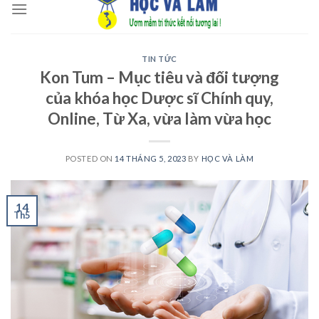
to
content
TIN TỨC
Kon Tum – Mục tiêu và đối tượng
của khóa học Dược sĩ Chính quy,
Online, Từ Xa, vừa làm vừa học
POSTED ON
14 THÁNG 5, 2023
BY
HỌC VÀ LÀM
14
Th5