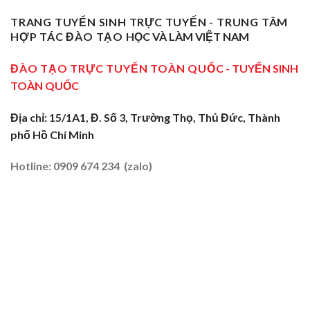
Phạm
Tại
Tại
Dạy
Dạy
Tây
TRANG TUYỂN SINH TRỰC TUYẾN - TRUNG TÂM
Cửa
Nghề
Nghề
Ninh:
Ngõ
HỢP TÁC ĐÀO TẠO
HỌC VÀ LÀM VIỆT NAM
Sơ
Truyền
Miền
Cấp
Nghề
Tây
Tại
ĐÀO TẠO TRỰC TUYẾN TOÀN QUỐC
- TUYỂN SINH
Tại
2026
Sóc
Vùng
TOÀN QUỐC
Trăng:
Biên
Truyền
2026
Nghề
Địa chỉ: 15/1A1, Đ. Số 3, Trường Thọ, Thủ Đức, Thành
Tại
phố Hồ Chí Minh
Đất
Tôm
–
Hotline: 0909 674 234 (zalo)
Lúa
2026