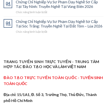
Chỉ
Cấp
Cánh
Chứng Chỉ Nghiệp Vụ Sư Phạm Dạy Nghề Sơ Cấp
04
Nghiệp
Tại
Cửa
Th6
Tại Tây Ninh: Truyền Nghề Tại Vùng Biên 2026
Vụ
Trà
Nghề
ở
Chức năng bình luận bị tắt
Sư
Vinh
“Thầy
Chứng
Phạm
2026:
Dạy
Chỉ
Chứng Chỉ Nghiệp Vụ Sư Phạm Dạy Nghề Sơ Cấp
Dạy
Bệ
Nghề”
04
Nghiệp
Th6
Nghề
Phóng
Tại Sóc Trăng: Truyền Nghề Tại Đất Tôm – Lúa 2026
Ở
Vụ
Sơ
Cho
Trung
ở
Chức năng bình luận bị tắt
Sư
Cấp
Thợ
Tâm
Chứng
Phạm
Tại
Giỏi
ĐBSCL
Chỉ
Dạy
Tiền
Trở
Nghiệp
Nghề
Giang:
Thành
Vụ
Sơ
Truyền
Thầy
Sư
Cấp
Nghề
Giáo
Phạm
Tại
Tại
Dạy
Dạy
Tây
TRANG TUYỂN SINH TRỰC TUYẾN - TRUNG TÂM
Cửa
Nghề
Nghề
Ninh:
Ngõ
HỢP TÁC ĐÀO TẠO
HỌC VÀ LÀM VIỆT NAM
Sơ
Truyền
Miền
Cấp
Nghề
Tây
Tại
ĐÀO TẠO TRỰC TUYẾN TOÀN QUỐC
- TUYỂN SINH
Tại
2026
Sóc
Vùng
TOÀN QUỐC
Trăng:
Biên
Truyền
2026
Nghề
Địa chỉ: 15/1A1, Đ. Số 3, Trường Thọ, Thủ Đức, Thành
Tại
phố Hồ Chí Minh
Đất
Tôm