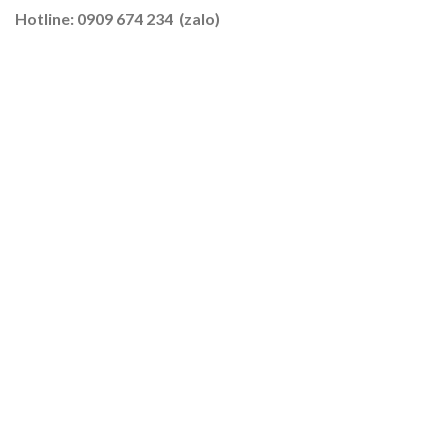
–
Hotline: 0909 674 234 (zalo)
Lúa
2026