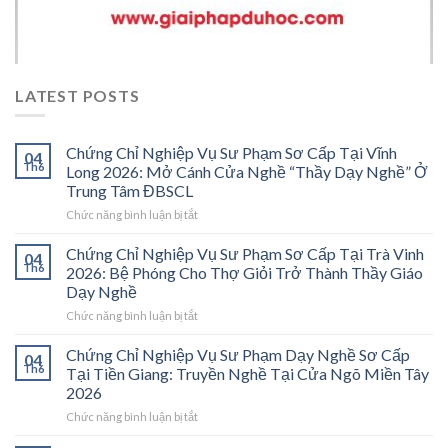
LATEST POSTS
Chứng Chỉ Nghiệp Vụ Sư Phạm Sơ Cấp Tại Vĩnh
04
Th6
Long 2026: Mở Cánh Cửa Nghề “Thầy Dạy Nghề” Ở
Trung Tâm ĐBSCL
ở
Chức năng bình luận bị tắt
Chứng
Chỉ
Chứng Chỉ Nghiệp Vụ Sư Phạm Sơ Cấp Tại Trà Vinh
04
Nghiệp
Th6
2026: Bệ Phóng Cho Thợ Giỏi Trở Thành Thầy Giáo
Vụ
Dạy Nghề
Sư
ở
Chức năng bình luận bị tắt
Phạm
Chứng
Sơ
Chỉ
Cấp
Chứng Chỉ Nghiệp Vụ Sư Phạm Dạy Nghề Sơ Cấp
04
Nghiệp
Tại
Th6
Tại Tiền Giang: Truyền Nghề Tại Cửa Ngõ Miền Tây
Vụ
Vĩnh
2026
Sư
Long
ở
Chức năng bình luận bị tắt
Phạm
2026:
Chứng
Sơ
Mở