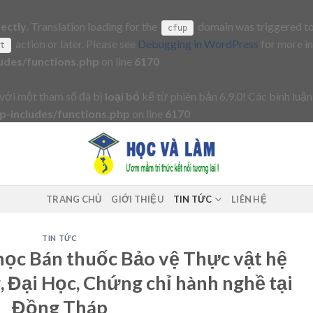
rectly
. Translation loading for the
domain was triggered too 
cfup
action or later. Please see
Debugging in WordPress
for more in
it
udes/functions.php
on line
6170
với một tham số đã bị
loại bỏ
kể từ phiên bản 6.9.0! Các bình luận
-includes/functions.php
on line
6170
TRANG CHỦ
GIỚI THIỆU
TIN TỨC
LIÊN HỆ
TIN TỨC
 học Bán thuốc Bảo vệ Thực vật hệ
, Đại Học, Chứng chỉ hành nghề tại
Đồng Tháp