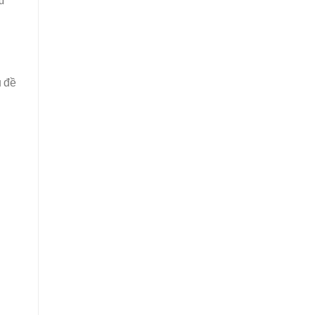
Tại
Đất
Tôm
–
Lúa
2026
ủ đề