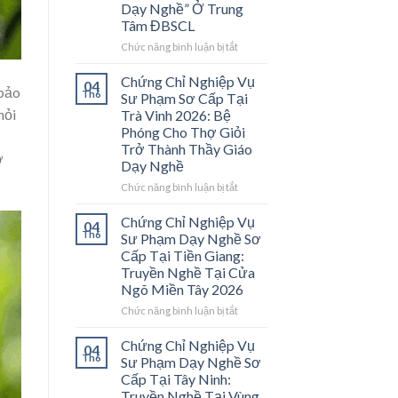
Dạy Nghề” Ở Trung
Tâm ĐBSCL
ở
Chức năng bình luận bị tắt
Chứng
Chỉ
Chứng Chỉ Nghiệp Vụ
04
 bảo
Nghiệp
Th6
Sư Phạm Sơ Cấp Tại
Vụ
hỏi
Trà Vinh 2026: Bệ
Sư
Phóng Cho Thợ Giỏi
Phạm
Trở Thành Thầy Giáo
Sơ
ở
Dạy Nghề
Cấp
Tại
ở
Chức năng bình luận bị tắt
Vĩnh
Chứng
Long
Chỉ
Chứng Chỉ Nghiệp Vụ
04
2026:
Nghiệp
Th6
Sư Phạm Dạy Nghề Sơ
Mở
Vụ
Cấp Tại Tiền Giang:
Cánh
Sư
Truyền Nghề Tại Cửa
Cửa
Phạm
Ngõ Miền Tây 2026
Nghề
Sơ
“Thầy
Cấp
ở
Chức năng bình luận bị tắt
Dạy
Tại
Chứng
Nghề”
Trà
Chỉ
Chứng Chỉ Nghiệp Vụ
04
Ở
Vinh
Nghiệp
Th6
Sư Phạm Dạy Nghề Sơ
Trung
2026:
Vụ
Cấp Tại Tây Ninh:
Tâm
Bệ
Sư
Truyền Nghề Tại Vùng
ĐBSCL
Phóng