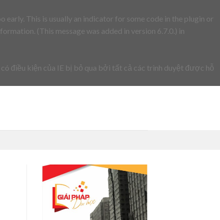
early. This is usually an indicator for some code in the plugin or
formation. (This message was added in version 6.7.0.) in
 có điều kiện của IE bị bỏ qua bởi tất cả các trình duyệt được hỗ