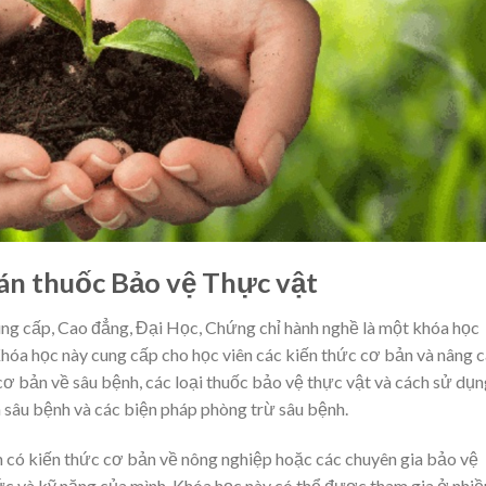
 Bán thuốc Bảo vệ Thực vật
ng cấp, Cao đẳng, Đại Học, Chứng chỉ hành nghề là một khóa học
Khóa học này cung cấp cho học viên các kiến thức cơ bản và nâng 
ơ bản về sâu bệnh, các loại thuốc bảo vệ thực vật và cách sử dụn
 sâu bệnh và các biện pháp phòng trừ sâu bệnh.
n có kiến thức cơ bản về nông nghiệp hoặc các chuyên gia bảo vệ
ức và kỹ năng của mình. Khóa học này có thể được tham gia ở nhiề