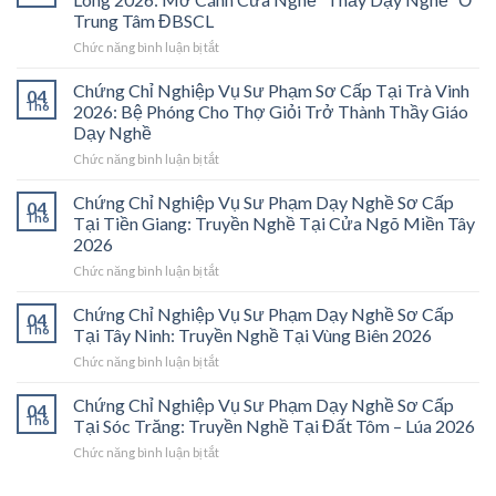
Trung Tâm ĐBSCL
ở
Chức năng bình luận bị tắt
Chứng
Chỉ
Chứng Chỉ Nghiệp Vụ Sư Phạm Sơ Cấp Tại Trà Vinh
04
Nghiệp
Th6
2026: Bệ Phóng Cho Thợ Giỏi Trở Thành Thầy Giáo
Vụ
Dạy Nghề
Sư
ở
Chức năng bình luận bị tắt
Phạm
Chứng
Sơ
Chỉ
Cấp
Chứng Chỉ Nghiệp Vụ Sư Phạm Dạy Nghề Sơ Cấp
04
Nghiệp
Tại
Th6
Tại Tiền Giang: Truyền Nghề Tại Cửa Ngõ Miền Tây
Vụ
Vĩnh
2026
Sư
Long
ở
Chức năng bình luận bị tắt
Phạm
2026:
Chứng
Sơ
Mở
Chỉ
Cấp
Cánh
Chứng Chỉ Nghiệp Vụ Sư Phạm Dạy Nghề Sơ Cấp
04
Nghiệp
Tại
Cửa
Th6
Tại Tây Ninh: Truyền Nghề Tại Vùng Biên 2026
Vụ
Trà
Nghề
ở
Chức năng bình luận bị tắt
Sư
Vinh
“Thầy
Chứng
Phạm
2026:
Dạy
Chỉ
Chứng Chỉ Nghiệp Vụ Sư Phạm Dạy Nghề Sơ Cấp
Dạy
Bệ
Nghề”
04
Nghiệp
Th6
Nghề
Phóng
Tại Sóc Trăng: Truyền Nghề Tại Đất Tôm – Lúa 2026
Ở
Vụ
Sơ
Cho
Trung
ở
Chức năng bình luận bị tắt
Sư
Cấp
Thợ
Tâm
Chứng
Phạm
Tại
Giỏi
ĐBSCL
Chỉ
Dạy
Tiền