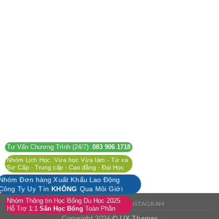
Tư Vấn Chương Trình (24/7):
083 906 1718
Nhóm Lịch Học: Vừa học Vừa làm - Từ xa
Sơ Cấp - Trung cấp - Cao đẳng - Đại Học
Nhóm Đơn hàng Xuất Khẩu Lao Động
Công Ty Uy Tín
KHÔNG
Qua Môi Giới
Nhóm Thông tin Học Bổng Du Học 2025
FACEBOOK
TWITTER
INSTAGRAM
Hỗ Trợ 1:1
Săn Học Bổng
Toàn Phần
Copyright 2026 ©
UX Themes