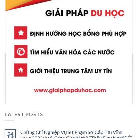
LATEST POSTS
Chứng Chỉ Nghiệp Vụ Sư Phạm Sơ Cấp Tại Vĩnh
04
Th6
Long 2026: Mở Cánh Cửa Nghề “Thầy Dạy Nghề” Ở