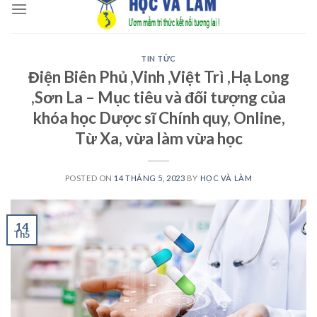
to
content
TIN TỨC
Điện Biên Phủ ,Vinh ,Việt Trì ,Hạ Long
,Sơn La – Mục tiêu và đối tượng của
khóa học Dược sĩ Chính quy, Online,
Từ Xa, vừa làm vừa học
POSTED ON
14 THÁNG 5, 2023
BY
HỌC VÀ LÀM
14
Th5