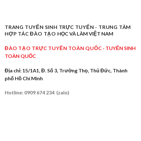
Trở
Nghiệp
Nghề
Giang:
Thành
Vụ
Sơ
Truyền
Thầy
Sư
Cấp
Nghề
Giáo
Phạm
Tại
Tại
Dạy
Dạy
Tây
TRANG TUYỂN SINH TRỰC TUYẾN - TRUNG TÂM
Cửa
Nghề
Nghề
Ninh:
Ngõ
HỢP TÁC ĐÀO TẠO
HỌC VÀ LÀM VIỆT NAM
Sơ
Truyền
Miền
Cấp
Nghề
Tây
Tại
ĐÀO TẠO TRỰC TUYẾN TOÀN QUỐC
- TUYỂN SINH
Tại
2026
Sóc
Vùng
TOÀN QUỐC
Trăng:
Biên
Truyền
2026
Nghề
Địa chỉ: 15/1A1, Đ. Số 3, Trường Thọ, Thủ Đức, Thành
Tại
phố Hồ Chí Minh
Đất
Tôm
–
Hotline: 0909 674 234 (zalo)
Lúa
2026