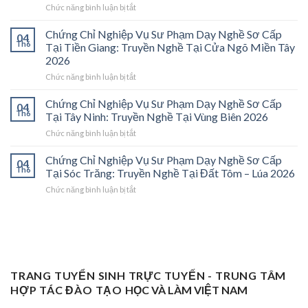
ở
Chức năng bình luận bị tắt
Phạm
Chứng
Sơ
Chỉ
Cấp
Chứng Chỉ Nghiệp Vụ Sư Phạm Dạy Nghề Sơ Cấp
04
Nghiệp
Tại
Th6
Tại Tiền Giang: Truyền Nghề Tại Cửa Ngõ Miền Tây
Vụ
Vĩnh
2026
Sư
Long
ở
Chức năng bình luận bị tắt
Phạm
2026:
Chứng
Sơ
Mở
Chỉ
Cấp
Cánh
Chứng Chỉ Nghiệp Vụ Sư Phạm Dạy Nghề Sơ Cấp
04
Nghiệp
Tại
Cửa
Th6
Tại Tây Ninh: Truyền Nghề Tại Vùng Biên 2026
Vụ
Trà
Nghề
ở
Chức năng bình luận bị tắt
Sư
Vinh
“Thầy
Chứng
Phạm
2026:
Dạy
Chỉ
Chứng Chỉ Nghiệp Vụ Sư Phạm Dạy Nghề Sơ Cấp
Dạy
Bệ
Nghề”
04
Nghiệp
Th6
Nghề
Phóng
Tại Sóc Trăng: Truyền Nghề Tại Đất Tôm – Lúa 2026
Ở
Vụ
Sơ
Cho
Trung
ở
Chức năng bình luận bị tắt
Sư
Cấp
Thợ
Tâm
Chứng
Phạm
Tại
Giỏi
ĐBSCL
Chỉ
Dạy
Tiền
Trở
Nghiệp
Nghề
Giang:
Thành
Vụ
Sơ
Truyền
Thầy
Sư
Cấp
Nghề
Giáo
Phạm
Tại
Tại
Dạy
Dạy
Tây
TRANG TUYỂN SINH TRỰC TUYẾN - TRUNG TÂM
Cửa
Nghề
Nghề
Ninh:
Ngõ
HỢP TÁC ĐÀO TẠO
HỌC VÀ LÀM VIỆT NAM
Sơ
Truyền
Miền
Cấp
Nghề