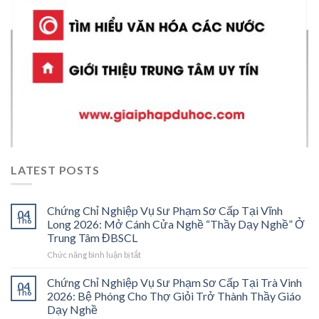
LATEST POSTS
Chứng Chỉ Nghiệp Vụ Sư Phạm Sơ Cấp Tại Vĩnh
04
Th6
Long 2026: Mở Cánh Cửa Nghề “Thầy Dạy Nghề” Ở
Trung Tâm ĐBSCL
ở
Chức năng bình luận bị tắt
Chứng
Chỉ
Chứng Chỉ Nghiệp Vụ Sư Phạm Sơ Cấp Tại Trà Vinh
04
Nghiệp
Th6
2026: Bệ Phóng Cho Thợ Giỏi Trở Thành Thầy Giáo
Vụ
Dạy Nghề
Sư