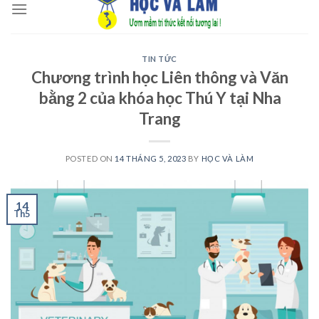
to
content
TIN TỨC
Chương trình học Liên thông và Văn
bằng 2 của khóa học Thú Y tại Nha
Trang
POSTED ON
14 THÁNG 5, 2023
BY
HỌC VÀ LÀM
14
Th5