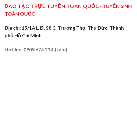
Tây
Tại
ĐÀO TẠO TRỰC TUYẾN TOÀN QUỐC
- TUYỂN SINH
Tại
2026
Sóc
Vùng
TOÀN QUỐC
Trăng:
Biên
Truyền
2026
Nghề
Địa chỉ: 15/1A1, Đ. Số 3, Trường Thọ, Thủ Đức, Thành
Tại
phố Hồ Chí Minh
Đất
Tôm
–
Hotline: 0909 674 234 (zalo)
Lúa
2026