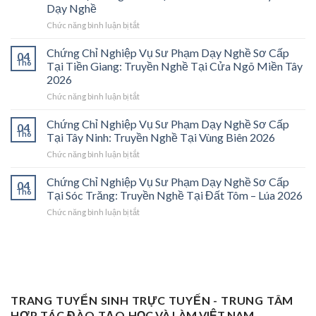
Vụ
Dạy Nghề
Sư
ở
Chức năng bình luận bị tắt
Phạm
Chứng
Sơ
Chỉ
Cấp
Chứng Chỉ Nghiệp Vụ Sư Phạm Dạy Nghề Sơ Cấp
04
Nghiệp
Tại
Th6
Tại Tiền Giang: Truyền Nghề Tại Cửa Ngõ Miền Tây
Vụ
Vĩnh
2026
Sư
Long
ở
Chức năng bình luận bị tắt
Phạm
2026:
Chứng
Sơ
Mở
Chỉ
Cấp
Cánh
Chứng Chỉ Nghiệp Vụ Sư Phạm Dạy Nghề Sơ Cấp
04
Nghiệp
Tại
Cửa
Th6
Tại Tây Ninh: Truyền Nghề Tại Vùng Biên 2026
Vụ
Trà
Nghề
ở
Chức năng bình luận bị tắt
Sư
Vinh
“Thầy
Chứng
Phạm
2026:
Dạy
Chỉ
Chứng Chỉ Nghiệp Vụ Sư Phạm Dạy Nghề Sơ Cấp
Dạy
Bệ
Nghề”
04
Nghiệp
Th6
Nghề
Phóng
Tại Sóc Trăng: Truyền Nghề Tại Đất Tôm – Lúa 2026
Ở
Vụ
Sơ
Cho
Trung
ở
Chức năng bình luận bị tắt
Sư
Cấp
Thợ
Tâm
Chứng
Phạm
Tại
Giỏi
ĐBSCL
Chỉ
Dạy
Tiền
Trở
Nghiệp
Nghề
Giang:
Thành
Vụ
Sơ
Truyền
Thầy
Sư
Cấp
Nghề
Giáo
Phạm
Tại
Tại
Dạy
Dạy
Tây
TRANG TUYỂN SINH TRỰC TUYẾN - TRUNG TÂM
Cửa
Nghề
Nghề
Ninh:
Ngõ
HỢP TÁC ĐÀO TẠO
HỌC VÀ LÀM VIỆT NAM