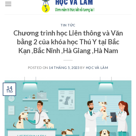
to
content
TIN TỨC
Chương trình học Liên thông và Văn
bằng 2 của khóa học Thú Y tại Bắc
Kạn ,Bắc Ninh ,Hà Giang ,Hà Nam
POSTED ON
14 THÁNG 5, 2023
BY
HỌC VÀ LÀM
14
Th5