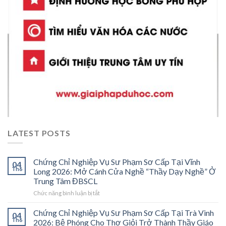
LATEST POSTS
Chứng Chỉ Nghiệp Vụ Sư Phạm Sơ Cấp Tại Vĩnh
04
Th6
Long 2026: Mở Cánh Cửa Nghề “Thầy Dạy Nghề” Ở
Trung Tâm ĐBSCL
ở
Chức năng bình luận bị tắt
Chứng
Chỉ
Chứng Chỉ Nghiệp Vụ Sư Phạm Sơ Cấp Tại Trà Vinh
04
Nghiệp
Th6
2026: Bệ Phóng Cho Thợ Giỏi Trở Thành Thầy Giáo