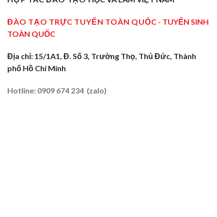
Sơ
Truyền
Miền
Cấp
Nghề
Tây
Tại
ĐÀO TẠO TRỰC TUYẾN TOÀN QUỐC
- TUYỂN SINH
Tại
2026
Sóc
Vùng
TOÀN QUỐC
Trăng:
Biên
Truyền
2026
Nghề
Địa chỉ: 15/1A1, Đ. Số 3, Trường Thọ, Thủ Đức, Thành
Tại
phố Hồ Chí Minh
Đất
Tôm
–
Hotline: 0909 674 234 (zalo)
Lúa
2026