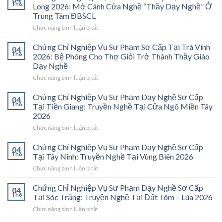
Th6
Long 2026: Mở Cánh Cửa Nghề “Thầy Dạy Nghề” Ở
Trung Tâm ĐBSCL
ở
Chức năng bình luận bị tắt
Chứng
Chỉ
Chứng Chỉ Nghiệp Vụ Sư Phạm Sơ Cấp Tại Trà Vinh
04
Nghiệp
Th6
2026: Bệ Phóng Cho Thợ Giỏi Trở Thành Thầy Giáo
Vụ
Dạy Nghề
Sư
ở
Chức năng bình luận bị tắt
Phạm
Chứng
Sơ
Chỉ
Cấp
Chứng Chỉ Nghiệp Vụ Sư Phạm Dạy Nghề Sơ Cấp
04
Nghiệp
Tại
Th6
Tại Tiền Giang: Truyền Nghề Tại Cửa Ngõ Miền Tây
Vụ
Vĩnh
2026
Sư
Long
ở
Chức năng bình luận bị tắt
Phạm
2026:
Chứng
Sơ
Mở
Chỉ
Cấp
Cánh
Chứng Chỉ Nghiệp Vụ Sư Phạm Dạy Nghề Sơ Cấp
04
Nghiệp
Tại
Cửa
Th6
Tại Tây Ninh: Truyền Nghề Tại Vùng Biên 2026
Vụ
Trà
Nghề
ở
Chức năng bình luận bị tắt
Sư
Vinh
“Thầy
Chứng
Phạm
2026:
Dạy
Chỉ
Chứng Chỉ Nghiệp Vụ Sư Phạm Dạy Nghề Sơ Cấp
Dạy
Bệ
Nghề”
04
Nghiệp
Th6
Nghề
Phóng
Tại Sóc Trăng: Truyền Nghề Tại Đất Tôm – Lúa 2026
Ở
Vụ
Sơ
Cho
Trung
ở
Chức năng bình luận bị tắt
Sư
Cấp
Thợ
Tâm
Chứng
Phạm
Tại
Giỏi
ĐBSCL