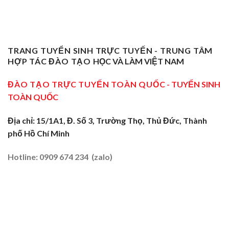
Chỉ
Dạy
Tiền
Trở
Nghiệp
Nghề
Giang:
Thành
Vụ
Sơ
Truyền
Thầy
Sư
Cấp
Nghề
Giáo
Phạm
Tại
Tại
Dạy
Dạy
Tây
TRANG TUYỂN SINH TRỰC TUYẾN - TRUNG TÂM
Cửa
Nghề
Nghề
Ninh:
Ngõ
HỢP TÁC ĐÀO TẠO
HỌC VÀ LÀM VIỆT NAM
Sơ
Truyền
Miền
Cấp
Nghề
Tây
Tại
ĐÀO TẠO TRỰC TUYẾN TOÀN QUỐC
- TUYỂN SINH
Tại
2026
Sóc
Vùng
TOÀN QUỐC
Trăng:
Biên
Truyền
2026
Nghề
Địa chỉ: 15/1A1, Đ. Số 3, Trường Thọ, Thủ Đức, Thành
Tại
phố Hồ Chí Minh
Đất
Tôm
–
Hotline: 0909 674 234 (zalo)
Lúa
2026