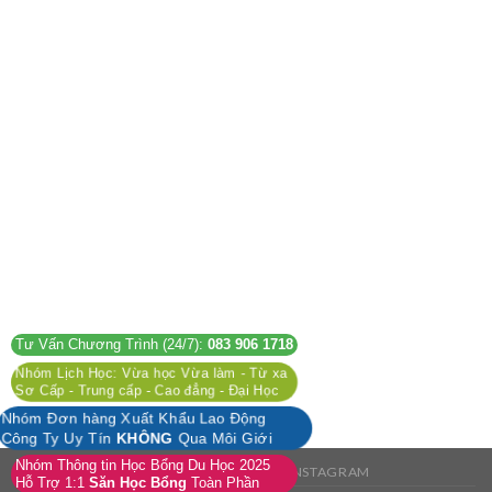
Tư Vấn Chương Trình (24/7):
083 906 1718
Nhóm Lịch Học: Vừa học Vừa làm - Từ xa
Sơ Cấp - Trung cấp - Cao đẳng - Đại Học
Nhóm Đơn hàng Xuất Khẩu Lao Động
Công Ty Uy Tín
KHÔNG
Qua Môi Giới
Nhóm Thông tin Học Bổng Du Học 2025
FACEBOOK
TWITTER
INSTAGRAM
Hỗ Trợ 1:1
Săn Học Bổng
Toàn Phần