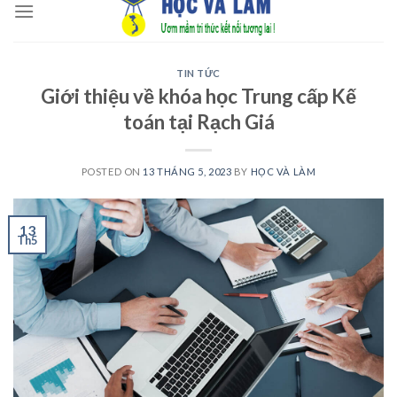
to
content
TIN TỨC
Giới thiệu về khóa học Trung cấp Kế
toán tại Rạch Giá
POSTED ON
13 THÁNG 5, 2023
BY
HỌC VÀ LÀM
13
Th5