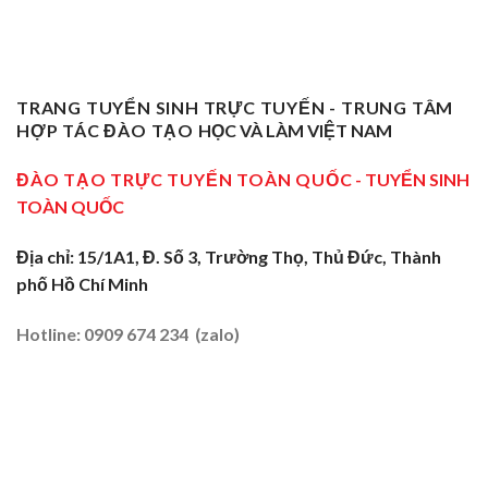
Chỉ
Dạy
Tiền
Trở
Nghiệp
Nghề
Giang:
Thành
Vụ
Sơ
Truyền
Thầy
Sư
Cấp
Nghề
Giáo
Phạm
Tại
Tại
Dạy
Dạy
Tây
TRANG TUYỂN SINH TRỰC TUYẾN - TRUNG TÂM
Cửa
Nghề
Nghề
Ninh:
Ngõ
HỢP TÁC ĐÀO TẠO
HỌC VÀ LÀM VIỆT NAM
Sơ
Truyền
Miền
Cấp
Nghề
Tây
Tại
ĐÀO TẠO TRỰC TUYẾN TOÀN QUỐC
- TUYỂN SINH
Tại
2026
Sóc
Vùng
TOÀN QUỐC
Trăng:
Biên
Truyền
2026
Nghề
Địa chỉ: 15/1A1, Đ. Số 3, Trường Thọ, Thủ Đức, Thành
Tại
phố Hồ Chí Minh
Đất
Tôm
–
Hotline: 0909 674 234 (zalo)
Lúa
2026