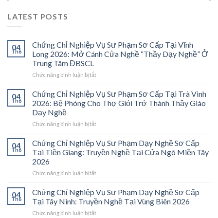
LATEST POSTS
Chứng Chỉ Nghiệp Vụ Sư Phạm Sơ Cấp Tại Vĩnh
04
Th6
Long 2026: Mở Cánh Cửa Nghề “Thầy Dạy Nghề” Ở
Trung Tâm ĐBSCL
ở
Chức năng bình luận bị tắt
Chứng
Chỉ
Chứng Chỉ Nghiệp Vụ Sư Phạm Sơ Cấp Tại Trà Vinh
04
Nghiệp
Th6
2026: Bệ Phóng Cho Thợ Giỏi Trở Thành Thầy Giáo
Vụ
Dạy Nghề
Sư
ở
Chức năng bình luận bị tắt
Phạm
Chứng
Sơ
Chỉ
Cấp
Chứng Chỉ Nghiệp Vụ Sư Phạm Dạy Nghề Sơ Cấp
04
Nghiệp
Tại
Th6
Tại Tiền Giang: Truyền Nghề Tại Cửa Ngõ Miền Tây
Vụ
Vĩnh
2026
Sư
Long
ở
Chức năng bình luận bị tắt
Phạm
2026:
Chứng
Sơ
Mở
Chỉ
Cấp
Cánh
Chứng Chỉ Nghiệp Vụ Sư Phạm Dạy Nghề Sơ Cấp
04
Nghiệp
Tại
Cửa
Th6
Tại Tây Ninh: Truyền Nghề Tại Vùng Biên 2026
Vụ
Trà
Nghề
ở
Chức năng bình luận bị tắt
Sư
Vinh
“Thầy