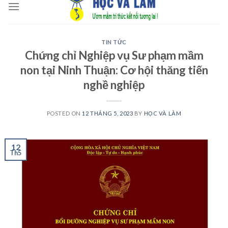
to
content
TIN TỨC
Chứng chỉ Nghiệp vụ Sư phạm mầm
non tại Ninh Thuận: Cơ hội thăng tiến
nghề nghiệp
POSTED ON
12 THÁNG 5, 2023
BY
HỌC VÀ LÀM
12
Th5