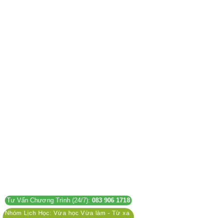
Tư Vấn Chương Trình (24/7):
083 906 1718
Nhóm Lịch Học: Vừa học Vừa làm - Từ xa