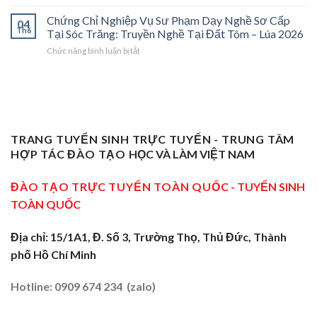
Chứng
Phạm
2026:
Dạy
Chỉ
Chứng Chỉ Nghiệp Vụ Sư Phạm Dạy Nghề Sơ Cấp
Dạy
Bệ
Nghề”
04
Nghiệp
Th6
Nghề
Phóng
Tại Sóc Trăng: Truyền Nghề Tại Đất Tôm – Lúa 2026
Ở
Vụ
Sơ
Cho
Trung
ở
Chức năng bình luận bị tắt
Sư
Cấp
Thợ
Tâm
Chứng
Phạm
Tại
Giỏi
ĐBSCL
Chỉ
Dạy
Tiền
Trở
Nghiệp
Nghề
Giang:
Thành
Vụ
Sơ
Truyền
Thầy
Sư
Cấp
Nghề
Giáo
Phạm
Tại
Tại
Dạy
Dạy
Tây
TRANG TUYỂN SINH TRỰC TUYẾN - TRUNG TÂM
Cửa
Nghề
Nghề
Ninh:
Ngõ
HỢP TÁC ĐÀO TẠO
HỌC VÀ LÀM VIỆT NAM
Sơ
Truyền
Miền
Cấp
Nghề
Tây
Tại
ĐÀO TẠO TRỰC TUYẾN TOÀN QUỐC
- TUYỂN SINH
Tại
2026
Sóc
Vùng
TOÀN QUỐC
Trăng:
Biên
Truyền
2026
Nghề
Địa chỉ: 15/1A1, Đ. Số 3, Trường Thọ, Thủ Đức, Thành
Tại
phố Hồ Chí Minh
Đất
Tôm
–
Hotline: 0909 674 234 (zalo)
Lúa
2026