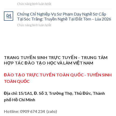
Trà
Nghề
ở
Chức năng bình luận bị tắt
Sư
Vinh
“Thầy
Chứng
Phạm
2026:
Dạy
Chỉ
Chứng Chỉ Nghiệp Vụ Sư Phạm Dạy Nghề Sơ Cấp
Dạy
Bệ
Nghề”
04
Nghiệp
Th6
Nghề
Phóng
Tại Sóc Trăng: Truyền Nghề Tại Đất Tôm – Lúa 2026
Ở
Vụ
Sơ
Cho
Trung
ở
Chức năng bình luận bị tắt
Sư
Cấp
Thợ
Tâm
Chứng
Phạm
Tại
Giỏi
ĐBSCL
Chỉ
Dạy
Tiền
Trở
Nghiệp
Nghề
Giang:
Thành
Vụ
Sơ
Truyền
Thầy
Sư
Cấp
Nghề
Giáo
Phạm
Tại
Tại
Dạy
Dạy
Tây
TRANG TUYỂN SINH TRỰC TUYẾN - TRUNG TÂM
Cửa
Nghề
Nghề
Ninh:
Ngõ
HỢP TÁC ĐÀO TẠO
HỌC VÀ LÀM VIỆT NAM
Sơ
Truyền
Miền
Cấp
Nghề
Tây
Tại
ĐÀO TẠO TRỰC TUYẾN TOÀN QUỐC
- TUYỂN SINH
Tại
2026
Sóc
Vùng
TOÀN QUỐC
Trăng:
Biên
Truyền
2026
Nghề
Địa chỉ: 15/1A1, Đ. Số 3, Trường Thọ, Thủ Đức, Thành
Tại
phố Hồ Chí Minh
Đất
Tôm
–
Hotline: 0909 674 234 (zalo)
Lúa