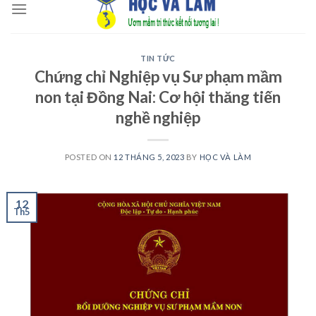
to
content
TIN TỨC
Chứng chỉ Nghiệp vụ Sư phạm mầm
non tại Đồng Nai: Cơ hội thăng tiến
nghề nghiệp
POSTED ON
12 THÁNG 5, 2023
BY
HỌC VÀ LÀM
12
Th5