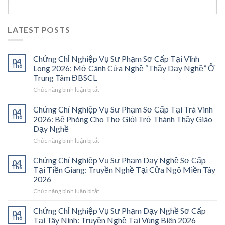
LATEST POSTS
Chứng Chỉ Nghiệp Vụ Sư Phạm Sơ Cấp Tại Vĩnh
04
Th6
Long 2026: Mở Cánh Cửa Nghề “Thầy Dạy Nghề” Ở
Trung Tâm ĐBSCL
ở
Chức năng bình luận bị tắt
Chứng
Chỉ
Chứng Chỉ Nghiệp Vụ Sư Phạm Sơ Cấp Tại Trà Vinh
04
Nghiệp
Th6
2026: Bệ Phóng Cho Thợ Giỏi Trở Thành Thầy Giáo
Vụ
Dạy Nghề
Sư
ở
Chức năng bình luận bị tắt
Phạm
Chứng
Sơ
Chỉ
Cấp
Chứng Chỉ Nghiệp Vụ Sư Phạm Dạy Nghề Sơ Cấp
04
Nghiệp
Tại
Th6
Tại Tiền Giang: Truyền Nghề Tại Cửa Ngõ Miền Tây
Vụ
Vĩnh
2026
Sư
Long
ở
Chức năng bình luận bị tắt
Phạm
2026:
Chứng
Sơ
Mở
Chỉ
Cấp
Cánh
Chứng Chỉ Nghiệp Vụ Sư Phạm Dạy Nghề Sơ Cấp
04
Nghiệp
Tại
Cửa
Th6
Tại Tây Ninh: Truyền Nghề Tại Vùng Biên 2026
Vụ