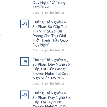
Dạy Nghề” Ở Trung
Tâm ĐBSCL
ở
Chức năng bình luận bị tắt
Chứng
Chỉ
Chứng Chỉ Nghiệp Vụ
04
Nghiệp
Th6
Sư Phạm Sơ Cấp Tại
Vụ
Trà Vinh 2026: Bệ
Sư
n
Phóng Cho Thợ Giỏi
Phạm
Trở Thành Thầy Giáo
Sơ
Dạy Nghề
Cấp
Tại
ở
Chức năng bình luận bị tắt
Vĩnh
Chứng
Long
Chỉ
Chứng Chỉ Nghiệp Vụ
04
2026:
Nghiệp
Th6
Sư Phạm Dạy Nghề Sơ
Mở
Vụ
Cấp Tại Tiền Giang:
Cánh
Sư
Truyền Nghề Tại Cửa
Cửa
Phạm
Ngõ Miền Tây 2026
Nghề
Sơ
“Thầy
Cấp
ở
Chức năng bình luận bị tắt
Dạy
Tại
Chứng
Nghề”
Trà
Chỉ
Chứng Chỉ Nghiệp Vụ
04
Ở
Vinh
Nghiệp
Th6
Sư Phạm Dạy Nghề Sơ
Trung
2026:
Vụ
Cấp Tại Tây Ninh:
Tâm
Bệ
Sư
Truyền Nghề Tại Vùng
ĐBSCL
Phóng