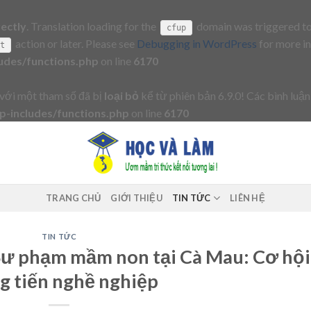
rectly
. Translation loading for the
domain was triggered too 
cfup
action or later. Please see
Debugging in WordPress
for more in
it
udes/functions.php
on line
6170
với một tham số đã bị
loại bỏ
kể từ phiên bản 6.9.0! Các bình luận
-includes/functions.php
on line
6170
TRANG CHỦ
GIỚI THIỆU
TIN TỨC
LIÊN HỆ
TIN TỨC
Sư phạm mầm non tại Cà Mau: Cơ hội
g tiến nghề nghiệp