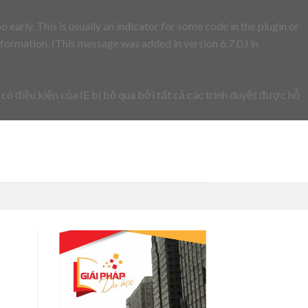
early. This is usually an indicator for some code in the plugin or
formation. (This message was added in version 6.7.0.) in
 có điều kiện của IE bị bỏ qua bởi tất cả các trình duyệt được hỗ