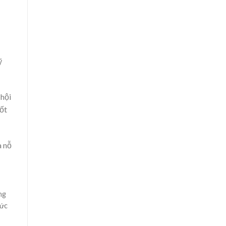
Tại
Đất
Tôm
–
Lúa
2026
ỹ
 hội
ốt
à nỗ
ng
mức