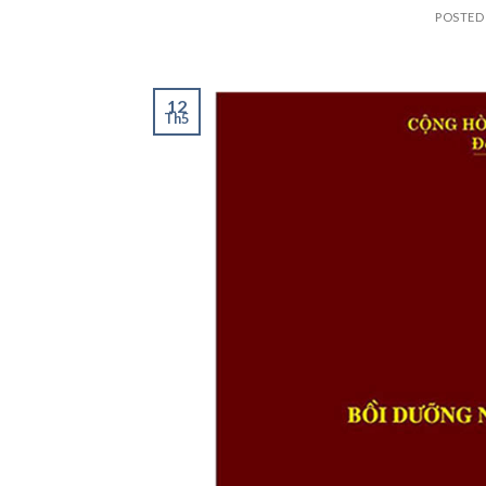
POSTED
12
Th5