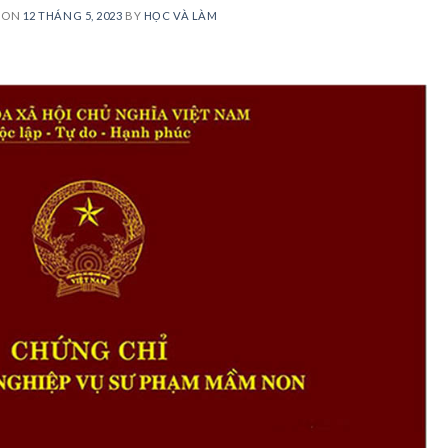
 ON
12 THÁNG 5, 2023
BY
HỌC VÀ LÀM