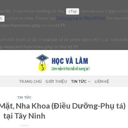
rectly
. Translation loading for the
domain was triggered too 
cfup
action or later. Please see
Debugging in WordPress
for more in
it
udes/functions.php
on line
6170
với một tham số đã bị
loại bỏ
kể từ phiên bản 6.9.0! Các bình luận
-includes/functions.php
on line
6170
TRANG CHỦ
GIỚI THIỆU
TIN TỨC
LIÊN HỆ
TIN TỨC
Mặt, Nha Khoa (Điều Dưỡng-Phụ tá)
tại Tây Ninh