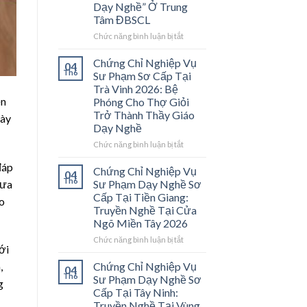
Dạy Nghề” Ở Trung
Tâm ĐBSCL
ở
Chức năng bình luận bị tắt
Chứng
Chỉ
Chứng Chỉ Nghiệp Vụ
04
Nghiệp
Th6
Sư Phạm Sơ Cấp Tại
Vụ
Trà Vinh 2026: Bệ
Sư
ện
Phóng Cho Thợ Giỏi
Phạm
Trở Thành Thầy Giáo
này
Sơ
Dạy Nghề
Cấp
Tại
ở
Chức năng bình luận bị tắt
Vĩnh
Chứng
Long
đáp
Chỉ
Chứng Chỉ Nghiệp Vụ
04
2026:
Nghiệp
Th6
hưa
Sư Phạm Dạy Nghề Sơ
Mở
Vụ
Cấp Tại Tiền Giang:
Cánh
o
Sư
Truyền Nghề Tại Cửa
Cửa
Phạm
Ngõ Miền Tây 2026
Nghề
Sơ
“Thầy
Cấp
ở
Chức năng bình luận bị tắt
Dạy
ới
Tại
Chứng
Nghề”
Trà
Chỉ
Chứng Chỉ Nghiệp Vụ
,
04
Ở
Vinh
Nghiệp
Th6
Sư Phạm Dạy Nghề Sơ
Trung
g
2026:
Vụ
Cấp Tại Tây Ninh:
Tâm
Bệ
Sư
Truyền Nghề Tại Vùng
ĐBSCL
Phóng