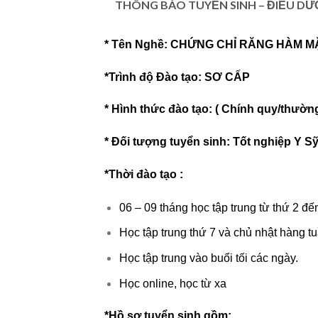
THÔNG BÁO TUYỂN SINH – ĐIỀU DƯ
* Tên Nghề: CHỨNG CHỈ RĂNG HÀM 
*Trình độ Đào tạo: SƠ CẤP
* Hình thức đào tạo: ( Chính quy/thườn
* Đối tượng tuyển sinh: Tốt nghiệp Y 
*Thời đào tạo :
06 – 09 tháng học tập trung từ thứ 2 đế
Học tập trung thứ 7 và chủ nhật hàng t
Học tập trung vào buổi tối các ngày.
Học online, học từ xa
*Hồ sơ tuyển sinh gồm: