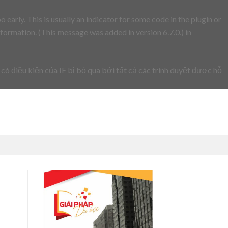
early. This is usually an indicator for some code in the plugin or
formation. (This message was added in version 6.7.0.) in
 có điều kiện của IE bị bỏ qua bởi tất cả các trình duyệt được hỗ