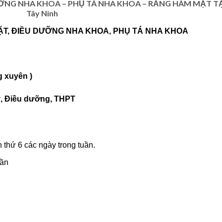
ỠNG NHA KHOA – PHỤ TÁ NHA KHOA – RĂNG HÀM MẶT TẠ
Tây Ninh
MẶT, ĐIỀU DƯỠNG NHA KHOA, PHỤ TÁ NHA KHOA
g xuyên )
Sỹ, Điều dưỡng, THPT
n thứ 6 các ngày trong tuần.
uần