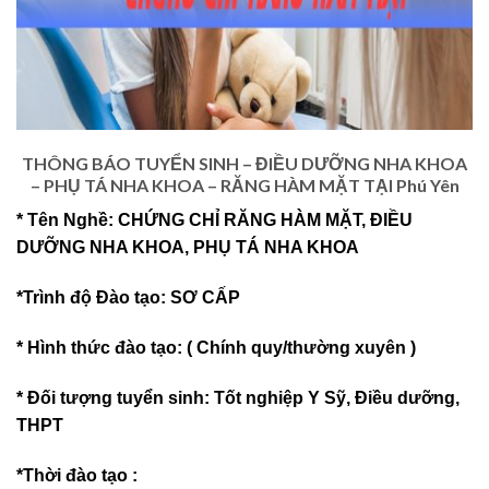
THÔNG BÁO TUYỂN SINH – ĐIỀU DƯỠNG NHA KHOA
– PHỤ TÁ NHA KHOA – RĂNG HÀM MẶT TẠI Phú Yên
* Tên Nghề: CHỨNG CHỈ RĂNG HÀM MẶT, ĐIỀU
DƯỠNG NHA KHOA, PHỤ TÁ NHA KHOA
*Trình độ Đào tạo: SƠ CẤP
* Hình thức đào tạo: ( Chính quy/thường xuyên )
* Đối tượng tuyển sinh: Tốt nghiệp Y Sỹ, Điều dưỡng,
THPT
*Thời đào tạo :