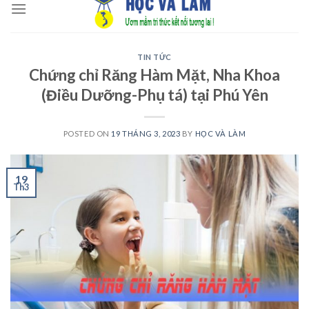
to
content
TIN TỨC
Chứng chỉ Răng Hàm Mặt, Nha Khoa
(Điều Dưỡng-Phụ tá) tại Phú Yên
POSTED ON
19 THÁNG 3, 2023
BY
HỌC VÀ LÀM
19
Th3