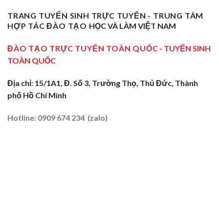
Phạm
Tại
Tại
Dạy
Dạy
Tây
TRANG TUYỂN SINH TRỰC TUYẾN - TRUNG TÂM
Cửa
Nghề
Nghề
Ninh:
Ngõ
HỢP TÁC ĐÀO TẠO
HỌC VÀ LÀM VIỆT NAM
Sơ
Truyền
Miền
Cấp
Nghề
Tây
Tại
ĐÀO TẠO TRỰC TUYẾN TOÀN QUỐC
- TUYỂN SINH
Tại
2026
Sóc
Vùng
TOÀN QUỐC
Trăng:
Biên
Truyền
2026
Nghề
Địa chỉ: 15/1A1, Đ. Số 3, Trường Thọ, Thủ Đức, Thành
Tại
phố Hồ Chí Minh
Đất
Tôm
–
Hotline: 0909 674 234 (zalo)
Lúa
2026