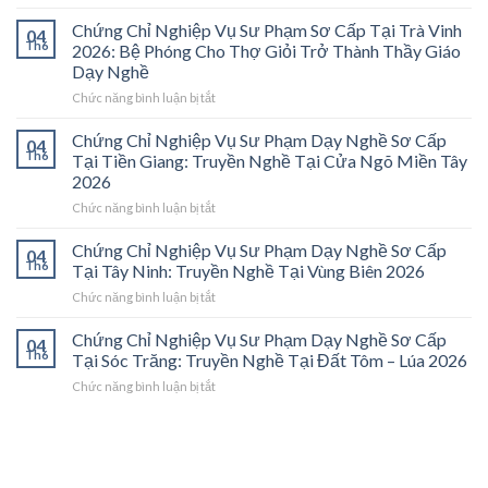
Chứng
Chỉ
Chứng Chỉ Nghiệp Vụ Sư Phạm Sơ Cấp Tại Trà Vinh
04
Nghiệp
Th6
2026: Bệ Phóng Cho Thợ Giỏi Trở Thành Thầy Giáo
Vụ
Dạy Nghề
Sư
ở
Chức năng bình luận bị tắt
Phạm
Chứng
Sơ
Chỉ
Cấp
Chứng Chỉ Nghiệp Vụ Sư Phạm Dạy Nghề Sơ Cấp
04
Nghiệp
Tại
Th6
Tại Tiền Giang: Truyền Nghề Tại Cửa Ngõ Miền Tây
Vụ
Vĩnh
2026
Sư
Long
ở
Chức năng bình luận bị tắt
Phạm
2026:
Chứng
Sơ
Mở
Chỉ
Cấp
Cánh
Chứng Chỉ Nghiệp Vụ Sư Phạm Dạy Nghề Sơ Cấp
04
Nghiệp
Tại
Cửa
Th6
Tại Tây Ninh: Truyền Nghề Tại Vùng Biên 2026
Vụ
Trà
Nghề
ở
Chức năng bình luận bị tắt
Sư
Vinh
“Thầy
Chứng
Phạm
2026:
Dạy
Chỉ
Chứng Chỉ Nghiệp Vụ Sư Phạm Dạy Nghề Sơ Cấp
Dạy
Bệ
Nghề”
04
Nghiệp
Th6
Nghề
Phóng
Tại Sóc Trăng: Truyền Nghề Tại Đất Tôm – Lúa 2026
Ở
Vụ
Sơ
Cho
Trung
ở
Chức năng bình luận bị tắt
Sư
Cấp
Thợ
Tâm
Chứng
Phạm
Tại
Giỏi
ĐBSCL
Chỉ
Dạy
Tiền
Trở
Nghiệp
Nghề
Giang:
Thành
Vụ
Sơ
Truyền
Thầy
Sư
Cấp
Nghề
Giáo