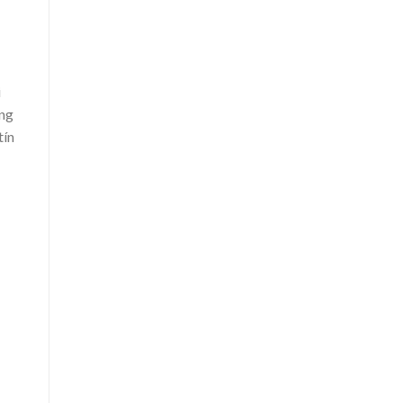
i
ùng
tín