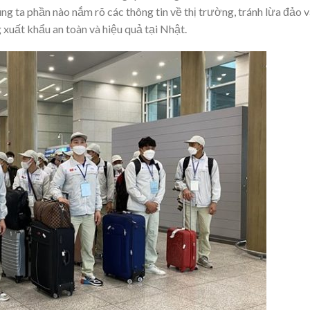
 ta phần nào nắm rõ các thông tin về thị trường, tránh lừa đảo v
g xuất khẩu an toàn và hiệu quả tại Nhật.