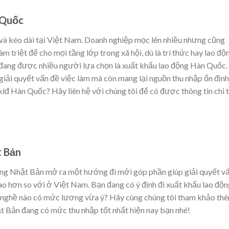
 Quốc
a và kéo dài tại Việt Nam. Doanh nghiệp mọc lên nhiều nhưng cũng
m triệt để cho mọi tầng lớp trong xã hội, dù là trí thức hay lao độ
đang được nhiều người lựa chọn là xuất khẩu lao động Hàn Quốc.
ải quyết vấn đề việc làm mà còn mang lại nguồn thu nhập ổn định
lđ Hàn Quốc? Hãy liên hệ với chúng tôi để có được thông tin chi t
t Bản
 động Nhật Bản mở ra một hướng đi mới góp phần giúp giải quyết v
cao hơn so với ở Việt Nam. Bạn đang có ý định đi xuất khẩu lao độ
 nghề nào có mức lương vừa ý? Hãy cùng chúng tôi tham khảo th
t Bản đang có mức thu nhập tốt nhất hiện nay bạn nhé!