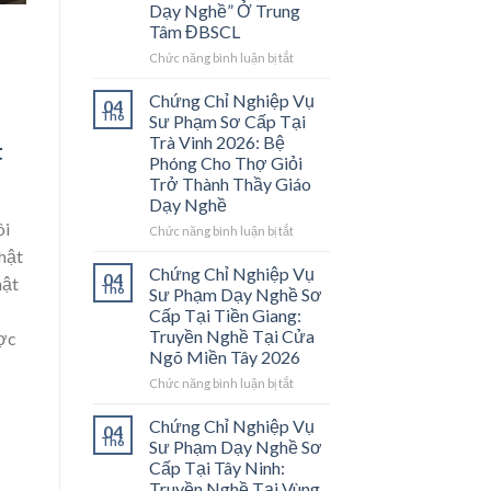
Dạy Nghề” Ở Trung
Tâm ĐBSCL
ở
Chức năng bình luận bị tắt
Chứng
Chỉ
Chứng Chỉ Nghiệp Vụ
04
Nghiệp
Th6
Sư Phạm Sơ Cấp Tại
Vụ
Trà Vinh 2026: Bệ
t
Sư
Phóng Cho Thợ Giỏi
Phạm
Trở Thành Thầy Giáo
Sơ
Dạy Nghề
Cấp
Tại
ôi
ở
Chức năng bình luận bị tắt
Vĩnh
Chứng
Nhật
Long
Chỉ
Chứng Chỉ Nghiệp Vụ
04
2026:
hật
Nghiệp
Th6
Sư Phạm Dạy Nghề Sơ
Mở
Vụ
Cấp Tại Tiền Giang:
Cánh
Sư
Truyền Nghề Tại Cửa
ược
Cửa
Phạm
Ngõ Miền Tây 2026
Nghề
Sơ
“Thầy
Cấp
ở
Chức năng bình luận bị tắt
Dạy
Tại
Chứng
Nghề”
Trà
Chỉ
Chứng Chỉ Nghiệp Vụ
04
Ở
Vinh
Nghiệp
Th6
Sư Phạm Dạy Nghề Sơ
Trung
2026:
Vụ
Cấp Tại Tây Ninh:
Tâm
Bệ
Sư
Truyền Nghề Tại Vùng
ĐBSCL
Phóng