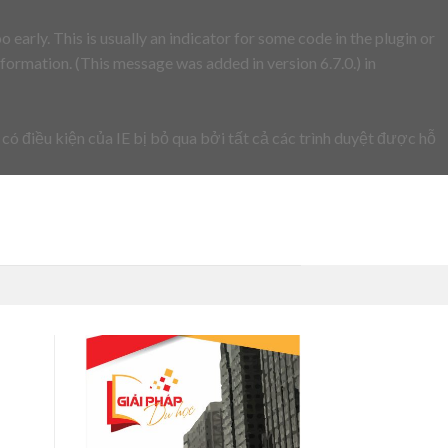
early. This is usually an indicator for some code in the plugin or
formation. (This message was added in version 6.7.0.) in
 có điều kiện của IE bị bỏ qua bởi tất cả các trình duyệt được hỗ