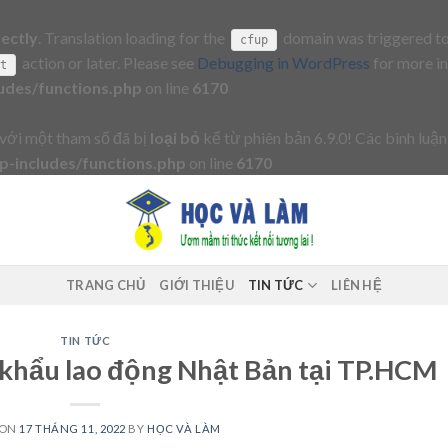
rectly
. Translation loading for the
domain was triggered too 
cfup
action or later. Please see
Debugging in WordPress
for more in
it
udes/functions.php
on line
6170
với một tham số đã bị
loại bỏ
kể từ phiên bản 6.9.0! Các bình luận
-includes/functions.php
on line
6170
TRANG CHỦ
GIỚI THIỆU
TIN TỨC
LIÊN HỆ
TIN TỨC
t khẩu lao động Nhật Bản tại TP.HCM
 ON
17 THÁNG 11, 2022
BY
HỌC VÀ LÀM