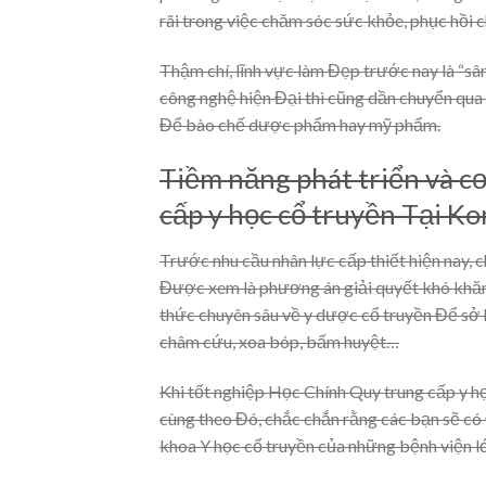
rãi trong việc chăm sóc sức khỏe, phục hồi ch
Thậm chí, lĩnh vực làm Đẹp trước nay là “sâ
công nghệ hiện Đại thì cũng dần chuyển qu
Để bào chế dược phẩm hay mỹ phẩm.
Tiềm năng phát triển và c
cấp y học cổ truyền Tại K
Trước nhu cầu nhân lực cấp thiết hiện nay,
Được xem là phương án giải quyết khó khăn 
thức chuyên sâu về y dược cổ truyền Để sở
châm cứu, xoa bóp, bấm huyệt…
Khi tốt nghiệp Học Chính Quy trung cấp y họ
cùng theo Đó, chắc chắn rằng các bạn sẽ có 
khoa Y học cổ truyền của những bệnh viện l