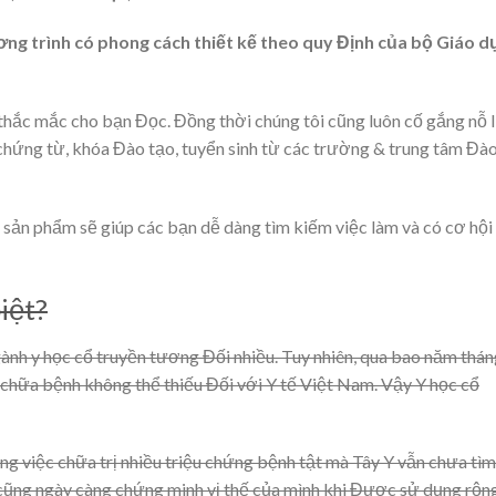
ơng trình có phong cách thiết kế theo quy Định của bộ Giáo d
 thắc mắc cho bạn Đọc. Đồng thời chúng tôi cũng luôn cố gắng nỗ 
hứng từ, khóa Đào tạo, tuyển sinh từ các trường & trung tâm Đà
sản phẩm sẽ giúp các bạn dễ dàng tìm kiếm việc làm và có cơ hội
iệt?
gành y học cổ truyền tương Đối nhiều. Tuy nhiên, qua bao năm thán
chữa bệnh không thể thiếu Đối với Y tế Việt Nam. Vậy Y học cổ
ong việc chữa trị nhiều triệu chứng bệnh tật mà Tây Y vẫn chưa tìm
cũng ngày càng chứng minh vị thế của mình khi Được sử dụng rộn