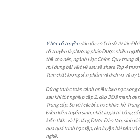
Y học cổ truyền
dân tộc có lịch sử từ lâu Đờ
cổ truyền là phương pháp Được nhiều người 
thế cho nên, ngành Học Chính Quy trung cấp
nội dung bài viết về sau sẽ share Top 4 tr
Tum chất lượng sản phẩm và dịch vụ và uy tí
Đứng trước toàn cảnh nhiều bạn học xong có
sau khi tốt nghiệp cấp 2, cấp 3 Đã mạnh dạ
Trung cấp. So với các bậc học khác, hệ Trung 
Điều kiện tuyển sinh, nhất là giá trị bằng cấ
kiến thức và kỹ năng Được Đào tạo, sinh vi
qua quá trình học tập, rèn luyện bài bản v
nghề.