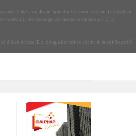
early. This is usually an indicator for some code in the plugin or
formation. (This message was added in version 6.7.0.) in
 có điều kiện của IE bị bỏ qua bởi tất cả các trình duyệt được hỗ