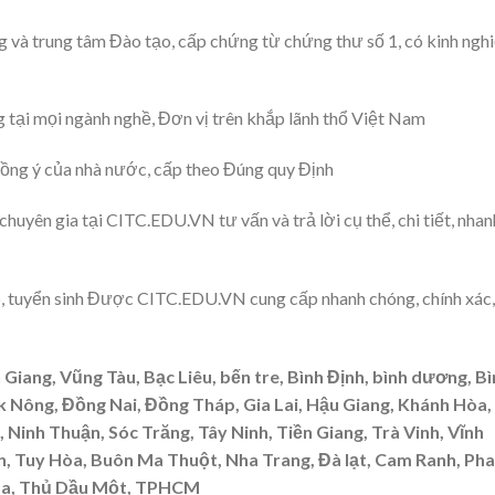
g và trung tâm Đào tạo, cấp chứng từ chứng thư số 1, có kinh ngh
 tại mọi ngành nghề, Đơn vị trên khắp lãnh thổ Việt Nam
ồng ý của nhà nước, cấp theo Đúng quy Định
yên gia tại CITC.EDU.VN tư vấn và trả lời cụ thể, chi tiết, nhan
o, tuyển sinh Được CITC.EDU.VN cung cấp nhanh chóng, chính xác,
 Giang, Vũng Tàu, Bạc Liêu, bến tre, Bình Định, bình dương, B
 Nông, Đồng Nai, Đồng Tháp, Gia Lai, Hậu Giang, Khánh Hòa,
Ninh Thuận, Sóc Trăng, Tây Ninh, Tiền Giang, Trà Vinh, Vĩnh
n, Tuy Hòa, Buôn Ma Thuột, Nha Trang, Đà lạt, Cam Ranh, Ph
Hòa, Thủ Dầu Một, TPHCM