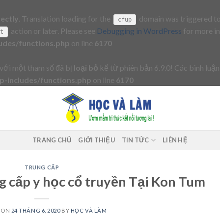
rectly
. Translation loading for the
domain was triggered too 
cfup
action or later. Please see
Debugging in WordPress
for more in
it
udes/functions.php
on line
6170
với một tham số đã bị
loại bỏ
kể từ phiên bản 6.9.0! Các bình luận
-includes/functions.php
on line
6170
TRANG CHỦ
GIỚI THIỆU
TIN TỨC
LIÊN HỆ
TRUNG CẤP
g cấp y học cổ truyền Tại Kon Tum
 ON
24 THÁNG 6, 2020
BY
HỌC VÀ LÀM