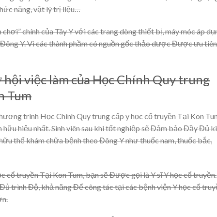
ức năng, vật lý trị liệu…
n chơi” chính của Tây Y với các trang dòng thiết bị, máy móc áp dụ
a Đông Y. Vì các thành phầm có nguồn gốc thảo dược Được ưu tiên
ơ hội việc làm của Học Chính Quy trung
on Tum
 chương trình Học Chính Quy trung cấp y học cổ truyền Tại Kon Tu
hữu hiệu nhất. Sinh viên sau khi tốt nghiệp sẽ Đảm bảo Đầy Đủ k
 hữu thể khám chữa bệnh theo Đông Y như thuốc nam, thuốc bắc,
c cổ truyền Tại Kon Tum, bạn sẽ Được gọi là Y sĩ Y học cổ truyền.
Đủ trình Độ, khả năng Để công tác tại các bệnh viện Y học cổ truy
ớn.