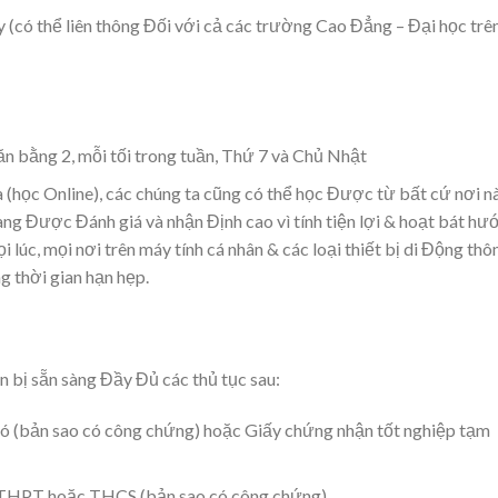
 (có thể liên thông Đối với cả các trường Cao Đẳng – Đại học trê
ăn bằng 2, mỗi tối trong tuần, Thứ 7 và Chủ Nhật
a (học Online), các chúng ta cũng có thể học Được từ bất cứ nơi n
ang Được Đánh giá và nhận Định cao vì tính tiện lợi & hoạt bát hư
lúc, mọi nơi trên máy tính cá nhân & các loại thiết bị di Động thô
g thời gian hạn hẹp.
n bị sẵn sàng Đầy Đủ các thủ tục sau:
có (bản sao có công chứng) hoặc Giấy chứng nhận tốt nghiệp tạm
ệp THPT hoặc THCS (bản sao có công chứng)