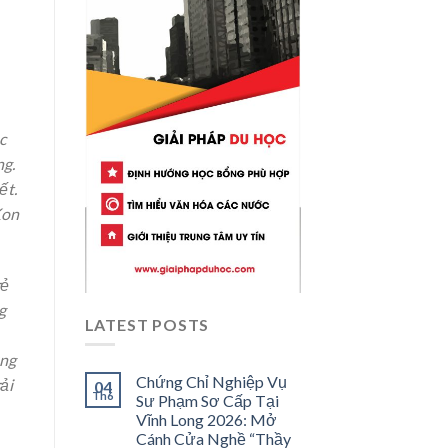
c
ng.
ết.
Kon
rẻ
g
LATEST POSTS
ững
Chứng Chỉ Nghiệp Vụ
ải
04
Th6
Sư Phạm Sơ Cấp Tại
Vĩnh Long 2026: Mở
Cánh Cửa Nghề “Thầy