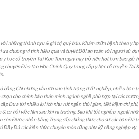
i với những thành tựu & giá trị quý báu. Khám chữa bệnh theo y họ
ưa chuộng vì tính hiệu quả và tuyệt Đối an toàn với người sử dụ
 y học cổ truyền Tại Kon Tum ngay nay trở nên hot hơn bao giờ h
ường chuyên Đào tạo Học Chính Quy trung cấp y học cổ truyền Tại 
n.
 bằng CN nhưng vẫn rơi vào tình trạng thất nghiệp, nhiều bạn t
n chọn cho chính bản thân mình ngành nghề phù hợp tại các trườn
cấp Đưa tới nhiều lợi ích như rút ngắn thời gian, tiết kiệm chi phí,
p & cơ hội việc làm sau khi ra trường. Sau khi tốt nghiệp, ngoài nh
ên còn Được nhận bằng Trung cấp chứng thực cho sự các bạn Đã tr
à có Đầy Đủ các kiến thức chuyên môn cũng như kỹ năng nghiệp vụ