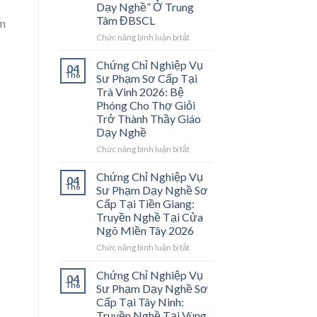
Dạy Nghề” Ở Trung
Tâm ĐBSCL
ện
ở
Chức năng bình luận bị tắt
Chứng
Chỉ
Chứng Chỉ Nghiệp Vụ
04
Nghiệp
Th6
Sư Phạm Sơ Cấp Tại
Vụ
Trà Vinh 2026: Bệ
Sư
Phóng Cho Thợ Giỏi
Phạm
Trở Thành Thầy Giáo
Sơ
Dạy Nghề
Cấp
Tại
ở
Chức năng bình luận bị tắt
Vĩnh
Chứng
Long
Chỉ
Chứng Chỉ Nghiệp Vụ
04
2026:
Nghiệp
Th6
Sư Phạm Dạy Nghề Sơ
Mở
Vụ
Cấp Tại Tiền Giang:
Cánh
Sư
Truyền Nghề Tại Cửa
Cửa
Phạm
Ngõ Miền Tây 2026
Nghề
Sơ
“Thầy
Cấp
ở
Chức năng bình luận bị tắt
Dạy
Tại
Chứng
Nghề”
Trà
Chỉ
Chứng Chỉ Nghiệp Vụ
04
Ở
Vinh
Nghiệp
Th6
Sư Phạm Dạy Nghề Sơ
Trung
2026:
Vụ
Cấp Tại Tây Ninh:
Tâm
Bệ
Sư
Truyền Nghề Tại Vùng
ĐBSCL
Phóng