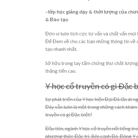
–
lớp học giảng dạy & thời lượng của chư
& Đào tạo
Đơn vị luôn tích cực tư vấn và chất vấn mọi
Để Đem về cho các bạn những thông tin về c
tạo nhanh nhất.
Sở hữu trong tay tấm chứng thư chất lượng 
thăng tiến cao.
Y học cổ truyền có gì Đặc b
Sự phát triển của Y học hiện Đại Đã lấn át n
Đây vẫn luôn là một trong những cách khám 
truyền có gì Đặc biệt?
Đầu tiên, ngành Y học cổ truyền nổi tiếng tr
phương thức Đặc trị. Bên cạnh Đó, Đông Y 