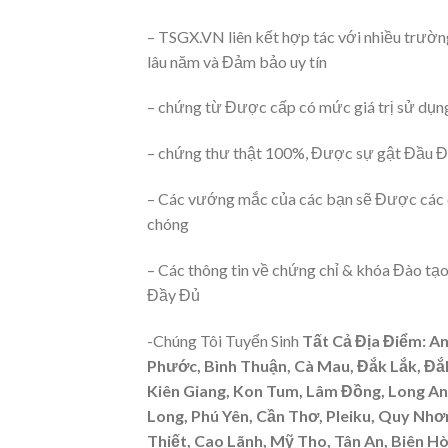
– TSGX.VN liên kết hợp tác với nhiều trườn
lâu năm và Đảm bảo uy tín
– chứng từ Được cấp có mức giá trị sử dụng
– chứng thư thật 100%, Được sự gật Đầu Đ
– Các vướng mắc của các bạn sẽ Được các chu
chóng
– Các thông tin về chứng chỉ & khóa Đào tạ
Đầy Đủ
-Chúng Tôi Tuyển Sinh
Tất Cả Địa Điểm: An
Phước, Bình Thuận, Cà Mau, Đắk Lắk, Đắk
Kiên Giang, Kon Tum, Lâm Đồng, Long An, 
Long, Phú Yên, Cần Thơ, Pleiku, Quy Nhơ
Thiết, Cao Lãnh, Mỹ Tho, Tân An, Biên 