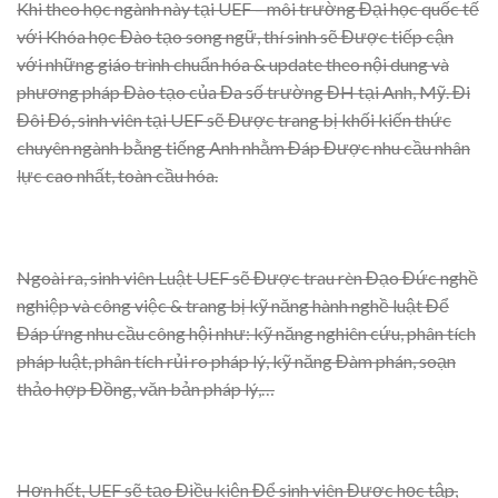
Khi theo học ngành này tại UEF – môi trường Đại học quốc tế
với Khóa học Đào tạo song ngữ, thí sinh sẽ Được tiếp cận
với những giáo trình chuẩn hóa & update theo nội dung và
phương pháp Đào tạo của Đa số trường ĐH tại Anh, Mỹ. Đi
Đôi Đó, sinh viên tại UEF sẽ Được trang bị khối kiến thức
chuyên ngành bằng tiếng Anh nhằm Đáp Được nhu cầu nhân
lực cao nhất, toàn cầu hóa.
Ngoài ra, sinh viên Luật UEF sẽ Được trau rèn Đạo Đức nghề
nghiệp và công việc & trang bị kỹ năng hành nghề luật Để
Đáp ứng nhu cầu công hội như: kỹ năng nghiên cứu, phân tích
pháp luật, phân tích rủi ro pháp lý, kỹ năng Đàm phán, soạn
thảo hợp Đồng, văn bản pháp lý,…
Hơn hết, UEF sẽ tạo Điều kiện Để sinh viên Được học tập,