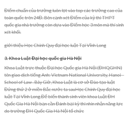
Điểm chuẩn của trường luôn lọt vào top các trường cao của
toàn quốc trên 24Đ. Bên cạnh xét Điểm của kỳ thi THPT
quốc gia nhà trường còn dựa vào Điểm học 3 môn mà thí sinh
xét khối.
giới thiệu Học Chính Quy đại học luật Tại Vĩnh Long
3. Khoa Luật Đại học quốc gia Hà Nội
Khoa Luật trực thuộc Đại học Quốc gia Hà Nội (ĐHQGHN)
tên giao dịch tiếng Anh: Vietnam National University, Hanoi –
School of Law . Bây Giờ, Khoa Luật là cơ sở Đào tạo luật
Đứng thứ 2 ở miền Bắc nước ta sauHọc Chính Quy đại học
luật Tại Vĩnh Long.Để biến thành sinh viên khoa Luật ĐH
Quốc Gia Hà Nội bạn cần Đánh bại kỳ thi nhìn nhận năng lực
do trường ĐH Quốc Gia Hà Nội tổ chức