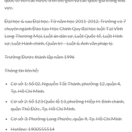
quốc tế với các nước trên thế giới và các quốc gia trong khu
vực.
Đại học & sau Đại học. Từ năm học 2011-2012. Trường có 7
chuyên ngành Đào tạo Học Chính Quy đại học luật Tại Vĩnh
Long Thương Mại, Luật án dân sự, Luật Quốc tế, Luật Hình
sự, Luật Hành chính, Quản trị – Luật & Anh văn pháp lý.
Trường Được thành lập năm 1996
Thông tin liên hệ:
Cơ sở 1: Số 02, Nguyễn Tất Thành, phường 12, quận 4,
Tp. Hồ Chí Minh.
Cơ sở 2: Số 123 Quốc lộ 13, phường Hiệp H. Bình chánh,
quận Thủ Đức, Tp. Hồ Chí Minh.
Cơ sở 3: Phường Long Phước, quận 9, Tp. Hồ Chí Minh
Hotline: 1900555514