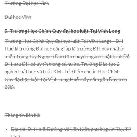
Trường Đại học Vinh
Đại học Vinh
5. Trường Học Chính Quy đại học luật Tại Vĩnh Long
Trường Học Chính Quy đại học luật Tại Vĩnh Longt – ĐH
Huế là trường Đại học công lập là trường ĐH duy nhất ở
miền Trung,Tây Nguyên Đào tạo chuyên ngành Luật trình Độ
ĐH, sau ĐH có uy tín trong cả nước. Trường Đào tạo 2
ngành Luật học và Luật Kinh Tế. Điểm chuẩn Học Chính
Quy đại học luật Tại Vĩnh Long Huế mấy năm gần Đây trên
20Đ.
Thông tin liên hệ:
Địa chỉ: ĐH Huế, Đường Võ Văn Kiệt, phường An Tây, TP
Huế