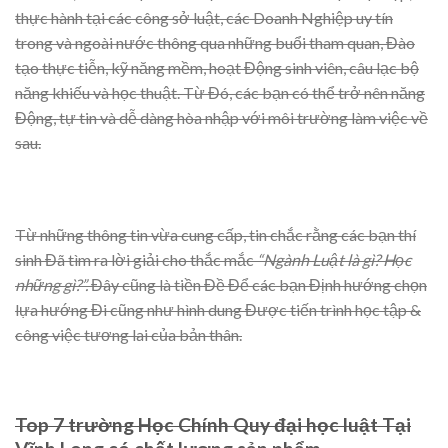
thực hành tại các công sở luật, các Doanh Nghiệp uy tín
trong và ngoài nước thông qua những buổi tham quan, Đào
tạo thực tiễn, kỹ năng mềm, hoạt Động sinh viên, câu lạc bộ
năng khiếu và học thuật. Từ Đó, các bạn có thể trở nên năng
Động, tự tin và dễ dàng hòa nhập với môi trường làm việc về
sau.
Từ những thông tin vừa cung cấp, tin chắc rằng các bạn thí
sinh Đã tìm ra lời giải cho thắc mắc
“Ngành Luật là gì? Học
những gì?”.
Đây cũng là tiền Đề Để các bạn Định hướng chọn
lựa hướng Đi cũng như hình dung Được tiến trình học tập &
công việc tương lai của bản thân.
Top 7 trường Học Chính Quy đại học luật Tại