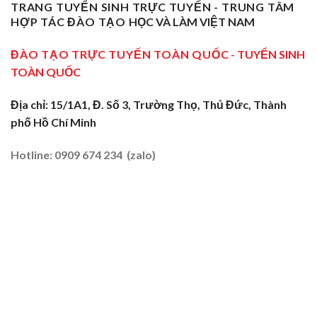
Dạy
Tây
TRANG TUYỂN SINH TRỰC TUYẾN - TRUNG TÂM
Cửa
Nghề
Nghề
Ninh:
Ngõ
HỢP TÁC ĐÀO TẠO
HỌC VÀ LÀM VIỆT NAM
Sơ
Truyền
Miền
Cấp
Nghề
Tây
Tại
ĐÀO TẠO TRỰC TUYẾN TOÀN QUỐC
- TUYỂN SINH
Tại
2026
Sóc
Vùng
TOÀN QUỐC
Trăng:
Biên
Truyền
2026
Nghề
Địa chỉ: 15/1A1, Đ. Số 3, Trường Thọ, Thủ Đức, Thành
Tại
phố Hồ Chí Minh
Đất
Tôm
–
Hotline: 0909 674 234 (zalo)
Lúa
2026