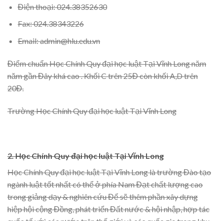
Điện thoại: 024.38352630
Fax: 024.38343226
Email: admin@hlu.edu.vn
Điểm chuẩn Học Chính Quy đại học luật Tại Vĩnh Long năm
năm gần Đây khá cao . Khối C trên 25Đ còn khối A,D trên
20Đ.
Trường Học Chính Quy đại học luật Tại Vĩnh Long
2. Học Chính Quy đại học luật Tại Vĩnh Long
Học Chính Quy đại học luật Tại Vĩnh Long là trường Đào tạo
ngành luật tốt nhất có thể ở phía Nam Đạt chất lượng cao
trong giảng dạy & nghiên cứu Để sẽ thêm phần xây dựng
hiệp hội cộng Đồng, phát triển Đất nước & hội nhập, hợp tác