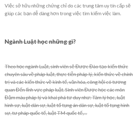
Việc sở hữu những chứng chỉ do các trung tâm uy tín cấp sẽ
giúp các bạn dễ dàng hơn trong việc tìm kiếm việc làm.
Ngành Luật học những gì?
Theo học ngành Luật, sinh viên sẽ Được Đào tạo kiến thức
chuyên sâu về pháp luật, thực tiễn pháp lý, kiến thức về chính
trị và các kiến thức về kinh tế, văn hóa, công hội có tương
quan Đến lĩnh vực pháp luật. Sinh viên Được học các môn
Đậm màu pháp lý và khai phá tư duy như: Tâm lý học, luật
hình sự, luật dân sự, luật tố tụng án dân sự, luật tố tụng hình
sự, tư pháp quốc tế, luật TM quốc tế,…