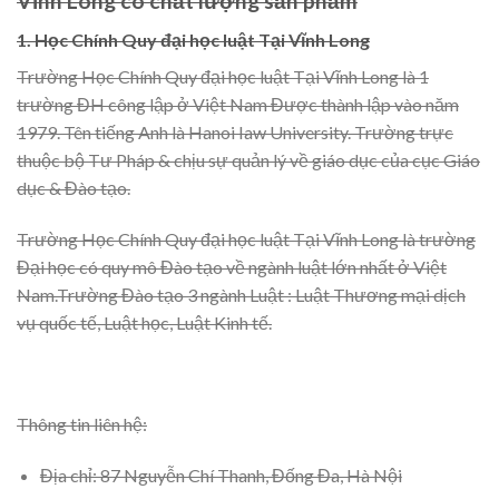
Vĩnh Long có chất lượng sản phẩm
1. Học Chính Quy đại học luật Tại Vĩnh Long
Trường Học Chính Quy đại học luật Tại Vĩnh Long là 1
trường ĐH công lập ở Việt Nam Được thành lập vào năm
1979. Tên tiếng Anh là Hanoi Iaw University. Trường trực
thuộc bộ Tư Pháp & chịu sự quản lý về giáo dục của cục Giáo
dục & Đào tạo.
Trường Học Chính Quy đại học luật Tại Vĩnh Long là trường
Đại học có quy mô Đào tạo về ngành luật lớn nhất ở Việt
Nam.Trường Đào tạo 3 ngành Luật : Luật Thương mại dịch
vụ quốc tế, Luật học, Luật Kinh tế.
Thông tin liên hệ:
Địa chỉ: 87 Nguyễn Chí Thanh, Đống Đa, Hà Nội