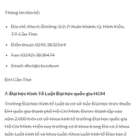
Thông tin liên hệ:
Địa chỉ: Khu II, Đường 3/2, P. Xuân Khánh, Q. Ninh Kiều,
TP. Cần Thơ.
Điện thoại: 0292 3832569
Fax: (0292) 3838474
Email: dhct@ctu.edu.vn
ĐH Cần Thơ
7. Đại học Kinh Tế Luật Đại học quốc gia HCM
Trường Đại học Kinh tế Luật là cơ sở bậc Đại học trực thuộc
ĐH quốc gia thành phố Hồ Chí Minh. Được thành lập vào
năm 2.000 trên cơ sở khoa kinh tế trường Đại học quốc gia
Hồ Chí Minh. Hiện nay trường có 8 khoa trong Đó có 2 khoa
luật: Luật kinh tế và khoa Luật. Khoa Luật kinh tế Đào tạo 2