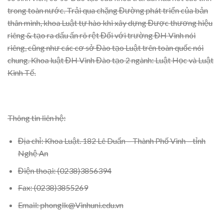
trong toàn nước. Trải qua chặng Đường phát triển của bản
thân mình, khoa Luật tự hào khi xây dựng Được thương hiệu
riêng & tạo ra dấu ấn rõ rệt Đối với trường ĐH Vinh nói
riêng, cũng như các cơ sở Đào tạo Luật trên toàn quốc nói
chung. Khoa luật ĐH Vinh Đào tạo 2 ngành: Luật Học và Luật
Kinh Tế.
Thông tin liên hệ:
Địa chỉ: Khoa Luật. 182 Lê Duẩn – Thành Phố Vinh – tỉnh
Nghệ An
Điện thoại: (0238)3856394
Fax: (0238)3855269
Email: phonglk@Vinhuni.edu.vn