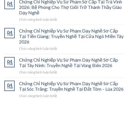
Chứng Chỉ Nghiệp Vụ Sư Phạm Sơ Cấp Tại Trà Vinh
04
Nghiệp
Th6
2026: Bệ Phóng Cho Thợ Giỏi Trở Thành Thầy Giáo
Vụ
Dạy Nghề
Sư
ở
Chức năng bình luận bị tắt
Phạm
Chứng
Sơ
Chỉ
Cấp
Chứng Chỉ Nghiệp Vụ Sư Phạm Dạy Nghề Sơ Cấp
04
Nghiệp
Tại
Th6
Tại Tiền Giang: Truyền Nghề Tại Cửa Ngõ Miền Tây
Vụ
Vĩnh
2026
Sư
Long
ở
Chức năng bình luận bị tắt
Phạm
2026:
Chứng
Sơ
Mở
Chỉ
Cấp
Cánh
Chứng Chỉ Nghiệp Vụ Sư Phạm Dạy Nghề Sơ Cấp
04
Nghiệp
Tại
Cửa
Th6
Tại Tây Ninh: Truyền Nghề Tại Vùng Biên 2026
Vụ
Trà
Nghề
ở
Chức năng bình luận bị tắt
Sư
Vinh
“Thầy
Chứng
Phạm
2026:
Dạy
Chỉ
Chứng Chỉ Nghiệp Vụ Sư Phạm Dạy Nghề Sơ Cấp
Dạy
Bệ
Nghề”
04
Nghiệp
Th6
Nghề
Phóng
Tại Sóc Trăng: Truyền Nghề Tại Đất Tôm – Lúa 2026
Ở
Vụ
Sơ
Cho
Trung
ở
Chức năng bình luận bị tắt
Sư
Cấp
Thợ
Tâm
Chứng
Phạm
Tại
Giỏi
ĐBSCL
Chỉ
Dạy
Tiền
Trở
Nghiệp
Nghề
Giang:
Thành
Vụ
Sơ
Truyền
Thầy
Sư
Cấp
Nghề
Giáo
Phạm
Tại
Tại
Dạy