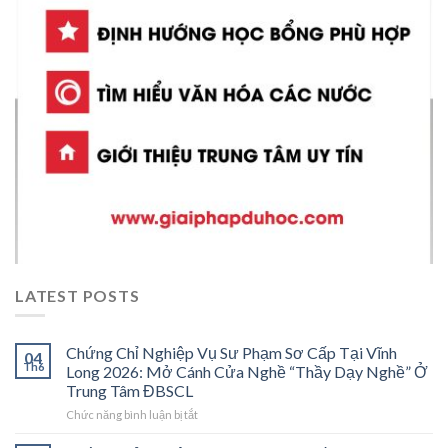
LATEST POSTS
Chứng Chỉ Nghiệp Vụ Sư Phạm Sơ Cấp Tại Vĩnh
04
Th6
Long 2026: Mở Cánh Cửa Nghề “Thầy Dạy Nghề” Ở
Trung Tâm ĐBSCL
ở
Chức năng bình luận bị tắt
Chứng
Chỉ