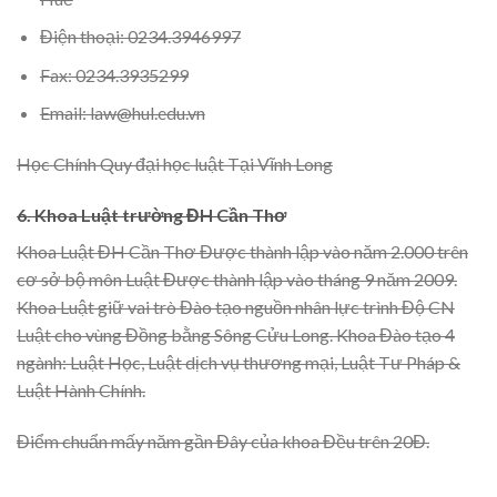
Điện thoại: 0234.3946997
Fax: 0234.3935299
Email: law@hul.edu.vn
Học Chính Quy đại học luật Tại Vĩnh Long
6. Khoa Luật trường ĐH Cần Thơ
Khoa Luật ĐH Cần Thơ Được thành lập vào năm 2.000 trên
cơ sở bộ môn Luật Được thành lập vào tháng 9 năm 2009.
Khoa Luật giữ vai trò Đào tạo nguồn nhân lực trình Độ CN
Luật cho vùng Đồng bằng Sông Cửu Long. Khoa Đào tạo 4
ngành: Luật Học, Luật dịch vụ thương mại, Luật Tư Pháp &
Luật Hành Chính.
Điểm chuẩn mấy năm gần Đây của khoa Đều trên 20Đ.