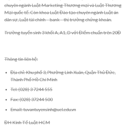
chuyên ngành Luật Marketing Thương mại và Luật Thương
Mại quốc tế. Còn khoa Luật Đào tạo chuyên ngành Luật án
dân sự, Luật tài chính – bank – thị trường chứng khoán.
Trường tuyển sinh 3 khối A, A1, D với Điểm chuẩn trên 20Đ
Thông tin liên hệ:
Địa chỉ: Khu phố 3, Phường Linh Xuân, Quận Thủ Đức,
Thành Phố Hồ Chí Minh
Tel: (028) 3 7244 555
Fax: (028) 37244 500
Email: tuvantuyensinh@uel.edu.vn
ĐH Kinh Tế Luật HCM