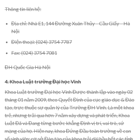
Thông tin liên hệ:
Địa chỉ: Nhà E1, 144 Đường Xuân Thủy – Cầu Giấy – Hà
Nội
Điện thoại: (024) 3754 7787
Fax: (024) 3754 7081
ĐH Quốc Gia Hà Nội
4. Khoa Luật trường Đại học Vinh
Khoa Luật trường Đại học Vinh Được thành lập vào ngày 02
tháng 01 năm 2009, theo Quyết Định của cục giáo dục & Đào
tạo, trực thuộc sự quản lý của Trường ĐH Vinh. Là một khoa
trẻ, nhưng trải qua hơn 7 năm xây dựng và phát triển, Khoa
Luật Đã và Đang từng bước khẳng Định vị trí, vai trò, sứ
mạng của họ. Hiện nay, khoa Đứng Đầu toàn trường về con
số sinh viên; cơ sở Đào tạo của khoa trải dài hầu hết các tỉnh