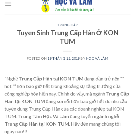
to
content
TRUNG CẤP
Tuyen Sinh Trung Cấp Hàn Ở KON
TUM
POSTED ON
19 THÁNG 12, 2019
BY
HỌC VÀ LÀM
“Nghề
Trung Cấp Hàn tại KON TUM
đang dần trở nên “”
hot “” hơn bao giờ hết trong khoảng sự tăng trưởng của
công nghiệp hóa hiện nay. Chính do vậy, mà ngành
Trung Cấp
Hàn tại KON TUM
đang sôi nổi hơn bao giờ hết do nhu cầu
tuyển dụng Trung Cấp Hàn của các doanh nghiệp tại KON
TUM.
Trung Tâm Học Và Làm
đang tuyển
ngành nghề
Trung Cấp Hàn tại KON TUM
. Hãy đến mang chúng tôi
ngay nào!!!