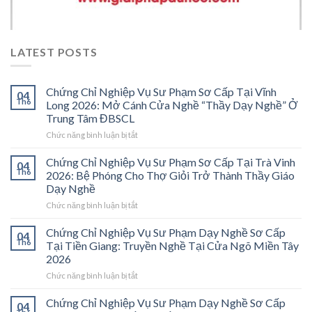
LATEST POSTS
Chứng Chỉ Nghiệp Vụ Sư Phạm Sơ Cấp Tại Vĩnh
04
Th6
Long 2026: Mở Cánh Cửa Nghề “Thầy Dạy Nghề” Ở
Trung Tâm ĐBSCL
ở
Chức năng bình luận bị tắt
Chứng
Chỉ
Chứng Chỉ Nghiệp Vụ Sư Phạm Sơ Cấp Tại Trà Vinh
04
Nghiệp
Th6
2026: Bệ Phóng Cho Thợ Giỏi Trở Thành Thầy Giáo
Vụ
Dạy Nghề
Sư
ở
Chức năng bình luận bị tắt
Phạm
Chứng
Sơ
Chỉ
Cấp
Chứng Chỉ Nghiệp Vụ Sư Phạm Dạy Nghề Sơ Cấp
04
Nghiệp
Tại
Th6
Tại Tiền Giang: Truyền Nghề Tại Cửa Ngõ Miền Tây
Vụ
Vĩnh
2026
Sư
Long
ở
Chức năng bình luận bị tắt
Phạm
2026:
Chứng
Sơ
Mở
Chỉ
Cấp
Cánh
Chứng Chỉ Nghiệp Vụ Sư Phạm Dạy Nghề Sơ Cấp
04
Nghiệp
Tại
Cửa