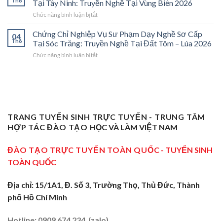
Th6
Tại Tây Ninh: Truyền Nghề Tại Vùng Biên 2026
Vụ
Trà
Nghề
ở
Chức năng bình luận bị tắt
Sư
Vinh
“Thầy
Chứng
Phạm
2026:
Dạy
Chỉ
Chứng Chỉ Nghiệp Vụ Sư Phạm Dạy Nghề Sơ Cấp
Dạy
Bệ
Nghề”
04
Nghiệp
Th6
Nghề
Phóng
Tại Sóc Trăng: Truyền Nghề Tại Đất Tôm – Lúa 2026
Ở
Vụ
Sơ
Cho
Trung
ở
Chức năng bình luận bị tắt
Sư
Cấp
Thợ
Tâm
Chứng
Phạm
Tại
Giỏi
ĐBSCL
Chỉ
Dạy
Tiền
Trở
Nghiệp
Nghề
Giang:
Thành
Vụ
Sơ
Truyền
Thầy
Sư
Cấp
Nghề
Giáo
Phạm
Tại
Tại
Dạy
Dạy
Tây
TRANG TUYỂN SINH TRỰC TUYẾN - TRUNG TÂM
Cửa
Nghề
Nghề
Ninh:
Ngõ
HỢP TÁC ĐÀO TẠO
HỌC VÀ LÀM VIỆT NAM
Sơ
Truyền
Miền
Cấp
Nghề
Tây
Tại
ĐÀO TẠO TRỰC TUYẾN TOÀN QUỐC
- TUYỂN SINH
Tại
2026
Sóc
Vùng
TOÀN QUỐC
Trăng:
Biên
Truyền
2026
Nghề
Địa chỉ: 15/1A1, Đ. Số 3, Trường Thọ, Thủ Đức, Thành
Tại
phố Hồ Chí Minh
Đất
Tôm
–
Hotline: 0909 674 234 (zalo)