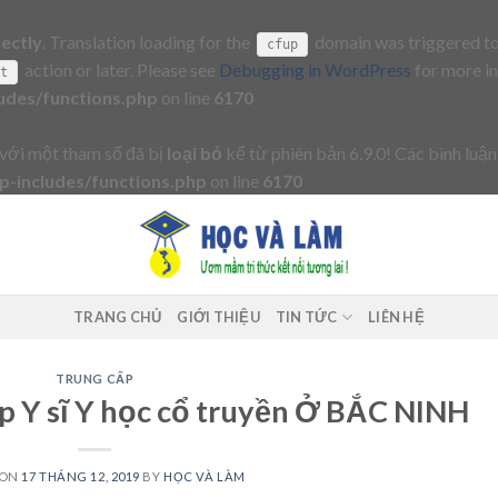
rectly
. Translation loading for the
domain was triggered too 
cfup
action or later. Please see
Debugging in WordPress
for more in
it
udes/functions.php
on line
6170
với một tham số đã bị
loại bỏ
kể từ phiên bản 6.9.0! Các bình luận
-includes/functions.php
on line
6170
TRANG CHỦ
GIỚI THIỆU
TIN TỨC
LIÊN HỆ
TRUNG CẤP
p Y sĩ Y học cổ truyền Ở BẮC NINH
 ON
17 THÁNG 12, 2019
BY
HỌC VÀ LÀM