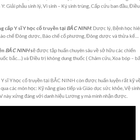
: Giải phẫu sinh lý, Vi sinh – Ký sinh trùng, Cấp cứu ban đầu, Điều
g cấp Y sĩ Y học cổ truyền tại
BẮC NINH
:
Dược lý, Bệnh học hiê
n, Bào chế Đông dược, Bào chế cổ phương, Đông dược và thừa kế…
yền
BẮC NINH
s
ẽ được tập huấn chuyên sâu về sở hữu các chiến
uốc bắc…) và Điều trị không dung thuốc ( Châm cứu, Xoa bóp – 
p Y sĩ Y học cổ truyền tại BẮC NINH còn được huấn luyện rất kỹ v
 qua các môn học: Kỹ năng giao tiếp và Giáo dục sức khỏe, Vệ sinh
SV này xứng đáng với danh hiệu Lương y mà mình nhận được.