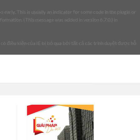
early. This is usually an indicator for some code in the plugin or
formation. (This message was added in version 6.7.0.) in
 có điều kiện của IE bị bỏ qua bởi tất cả các trình duyệt được hỗ