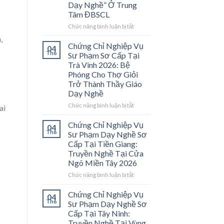
Dạy Nghề” Ở Trung
Tâm ĐBSCL
ở
Chức năng bình luận bị tắt
Chứng
,
Chỉ
Chứng Chỉ Nghiệp Vụ
04
Nghiệp
Th6
Sư Phạm Sơ Cấp Tại
Vụ
Trà Vinh 2026: Bệ
Sư
Phóng Cho Thợ Giỏi
Phạm
Trở Thành Thầy Giáo
Sơ
Dạy Nghề
Cấp
Tại
ở
Chức năng bình luận bị tắt
ai
Vĩnh
Chứng
Long
Chỉ
Chứng Chỉ Nghiệp Vụ
04
2026:
Nghiệp
Th6
Sư Phạm Dạy Nghề Sơ
Mở
Vụ
Cấp Tại Tiền Giang:
Cánh
Sư
Truyền Nghề Tại Cửa
Cửa
Phạm
Ngõ Miền Tây 2026
Nghề
Sơ
“Thầy
Cấp
ở
Chức năng bình luận bị tắt
Dạy
Tại
Chứng
Nghề”
Trà
Chỉ
Chứng Chỉ Nghiệp Vụ
04
Ở
Vinh
Nghiệp
Th6
Sư Phạm Dạy Nghề Sơ
Trung
2026:
Vụ
Cấp Tại Tây Ninh:
Tâm
Bệ
Sư
Truyền Nghề Tại Vùng
ĐBSCL
Phóng