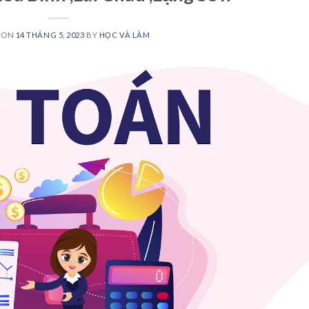
 ON
14 THÁNG 5, 2023
BY
HỌC VÀ LÀM