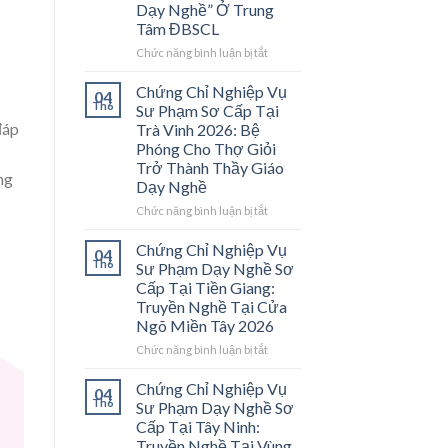
Dạy Nghề” Ở Trung
Tâm ĐBSCL
ở
Chức năng bình luận bị tắt
Chứng
Chỉ
Chứng Chỉ Nghiệp Vụ
04
Nghiệp
Th6
Sư Phạm Sơ Cấp Tại
Vụ
đáp
Trà Vinh 2026: Bệ
Sư
Phóng Cho Thợ Giỏi
Phạm
Trở Thành Thầy Giáo
Sơ
ng
Dạy Nghề
Cấp
Tại
ở
Chức năng bình luận bị tắt
Vĩnh
Chứng
Long
Chỉ
Chứng Chỉ Nghiệp Vụ
04
2026:
Nghiệp
Th6
Sư Phạm Dạy Nghề Sơ
Mở
Vụ
Cấp Tại Tiền Giang:
Cánh
Sư
Truyền Nghề Tại Cửa
Cửa
Phạm
Ngõ Miền Tây 2026
Nghề
Sơ
“Thầy
Cấp
ở
Chức năng bình luận bị tắt
Dạy
Tại
Chứng
Nghề”
Trà
Chỉ
Chứng Chỉ Nghiệp Vụ
04
Ở
Vinh
Nghiệp
Th6
Sư Phạm Dạy Nghề Sơ
Trung
2026:
Vụ
Cấp Tại Tây Ninh:
Tâm
Bệ
Sư
Truyền Nghề Tại Vùng
ĐBSCL
Phóng