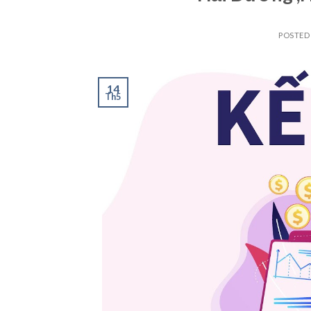
POSTED
14
Th5