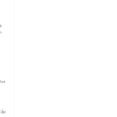
à
n
 lựa
 cập