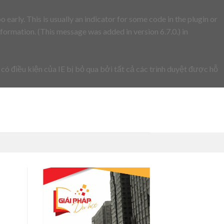
early. This is usually an indicator for some code in the plugin or
formation. (This message was added in version 6.7.0.) in
 có điều kiện của IE bị bỏ qua bởi tất cả các trình duyệt được hỗ