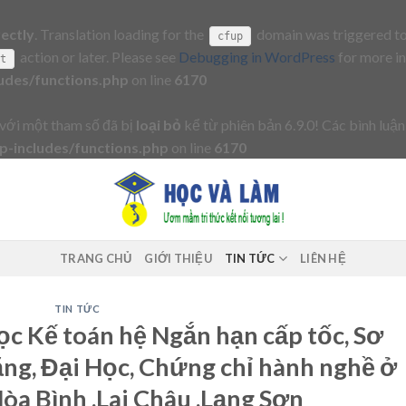
rectly
. Translation loading for the
domain was triggered too 
cfup
action or later. Please see
Debugging in WordPress
for more in
it
udes/functions.php
on line
6170
với một tham số đã bị
loại bỏ
kể từ phiên bản 6.9.0! Các bình luận
-includes/functions.php
on line
6170
TRANG CHỦ
GIỚI THIỆU
TIN TỨC
LIÊN HỆ
TIN TỨC
ọc Kế toán hệ Ngắn hạn cấp tốc, Sơ
ẳng, Đại Học, Chứng chỉ hành nghề ở
òa Bình ,Lai Châu ,Lạng Sơn