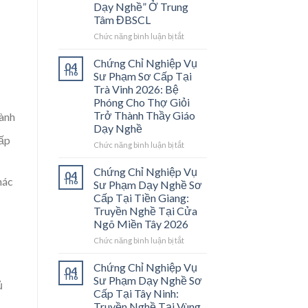
Dạy Nghề” Ở Trung
Tâm ĐBSCL
ở
Chức năng bình luận bị tắt
Chứng
Chỉ
Chứng Chỉ Nghiệp Vụ
04
Nghiệp
Th6
Sư Phạm Sơ Cấp Tại
Vụ
Trà Vinh 2026: Bệ
Sư
Phóng Cho Thợ Giỏi
Phạm
Trở Thành Thầy Giáo
gành
Sơ
Dạy Nghề
Cấp
cấp
Tại
ở
Chức năng bình luận bị tắt
Vĩnh
Chứng
Long
Chỉ
Chứng Chỉ Nghiệp Vụ
04
2026:
hác
Nghiệp
Th6
Sư Phạm Dạy Nghề Sơ
Mở
Vụ
Cấp Tại Tiền Giang:
Cánh
Sư
Truyền Nghề Tại Cửa
Cửa
Phạm
Ngõ Miền Tây 2026
Nghề
Sơ
“Thầy
Cấp
ở
Chức năng bình luận bị tắt
Dạy
Tại
Chứng
Nghề”
Trà
Chỉ
Chứng Chỉ Nghiệp Vụ
04
Ở
Vinh
Nghiệp
Th6
Sư Phạm Dạy Nghề Sơ
Trung
ủ
2026:
Vụ
Cấp Tại Tây Ninh:
Tâm
Bệ
Sư
Truyền Nghề Tại Vùng
ĐBSCL
Phóng