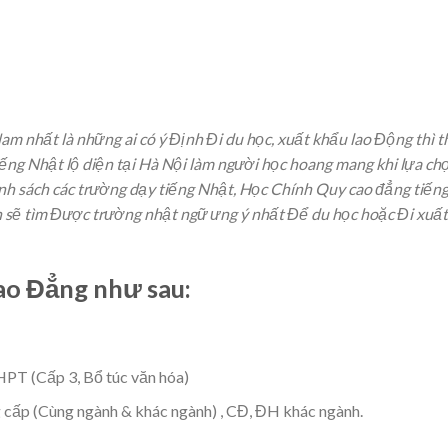
am nhất là những ai có ý Định Đi du học, xuất khẩu lao Động thì 
tiếng Nhật lộ diện tại Hà Nội làm người học hoang mang khi lựa ch
danh sách các trường dạy tiếng Nhật, Học Chính Quy cao đẳng tiến
 sẽ tìm Được trường nhật ngữ ưng ý nhất Để du học hoặc Đi xuất
ao Đẳng như sau:
HPT (Cấp 3, Bổ túc văn hóa)
 cấp (Cùng ngành & khác ngành) , CĐ, ĐH khác ngành.