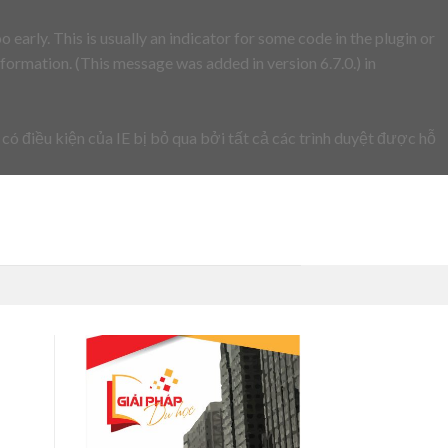
early. This is usually an indicator for some code in the plugin or
formation. (This message was added in version 6.7.0.) in
 có điều kiện của IE bị bỏ qua bởi tất cả các trình duyệt được hỗ