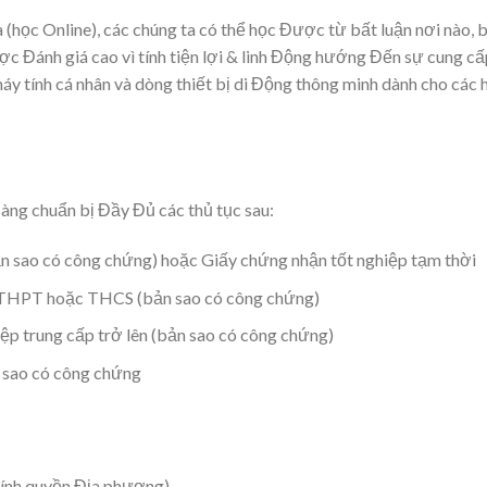
 (học Online), các chúng ta có thể học Được từ bất luận nơi nào, 
c Đánh giá cao vì tính tiện lợi & linh Động hướng Đến sự cung cấ
máy tính cá nhân và dòng thiết bị di Động thông minh dành cho các 
sàng chuẩn bị Đầy Đủ các thủ tục sau:
n sao có công chứng) hoặc Giấy chứng nhận tốt nghiệp tạm thời
ệp THPT hoặc THCS (bản sao có công chứng)
iệp trung cấp trở lên (bản sao có công chứng)
 sao có công chứng
chính quyền Địa phương)