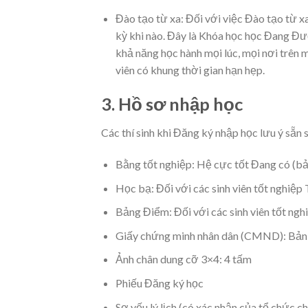
Đào tạo từ xa: Đối với việc Đào tạo từ xa
kỳ khi nào. Đây là Khóa học học Đang Đượ
khả năng học hành mọi lúc, mọi nơi trên 
viên có khung thời gian hạn hẹp.
3. Hồ sơ nhập học
Các thí sinh khi Đăng ký nhập học lưu ý sẵn 
Bằng tốt nghiệp: Hệ cực tốt Đang có (bả
Học bạ: Đối với các sinh viên tốt nghi
Bảng Điểm: Đối với các sinh viên tốt ngh
Giấy chứng minh nhân dân (CMND): Bản
Ảnh chân dung cỡ 3×4: 4 tấm
Phiếu Đăng ký học
Sơ yếu lý lịch (có xác nhận của tổ chức 