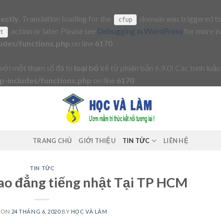
rectly
. Translation loading for the
domain was triggered too 
cfup
action or later. Please see
Debugging in WordPress
for more in
it
udes/functions.php
on line
6170
với một tham số đã bị
loại bỏ
kể từ phiên bản 6.9.0! Các bình luận
-includes/functions.php
on line
6170
TRANG CHỦ
GIỚI THIỆU
TIN TỨC
LIÊN HỆ
TIN TỨC
ao đẳng tiếng nhật Tại TP HCM
 ON
24 THÁNG 6, 2020
BY
HỌC VÀ LÀM